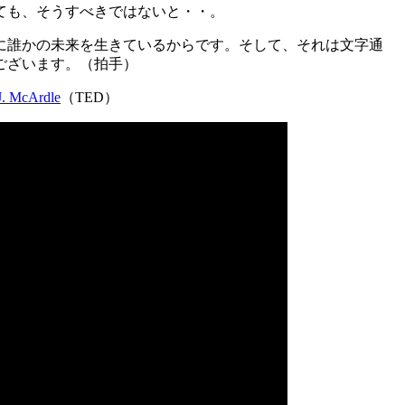
ても、そうすべきではないと・・。
に誰かの未来を生きているからです。そして、それは文字通
ございます。（拍手）
 J. McArdle
（TED）