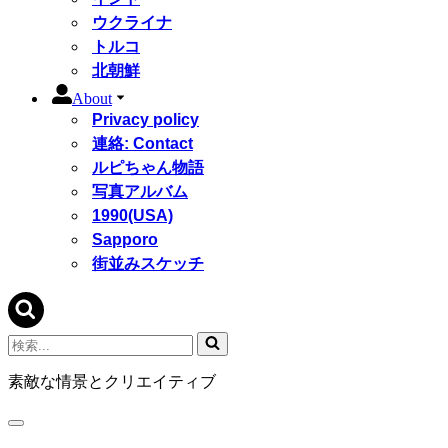
ウクライナ
トルコ
北朝鮮
About
Privacy policy
連絡: Contact
ルピちゃん物語
写真アルバム
1990(USA)
Sapporo
街並みスケッチ
検
索...
素敵な情景とクリエイティブ
ナ