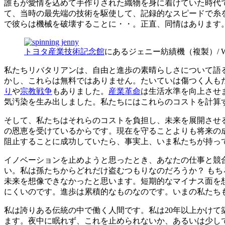
誰もが愛情を込めて手作りされた織物を身に着けていた時代
て、当時の最先端の技術を駆使して、記録的なスピードで糸
で彼らは機械を破壊することに・・。正直、同情はあります
トヨタ産業技術記念館
にあるジェニー紡績機（複製）/ Wiki
私たちリバタリアンは、自由と進歩の素晴らしさについて語
かし、これらは無料ではありません。たいていは傷つく人も
り
や
宗教戦争
もありました。
産業革命
は生活水準を向上させ
気汚染を生み出しました。私たちにはこれらのコストを計算
そして、私たちはそれらのコストを負担し、未来を展開させ
の恩恵を受けているからです。現在を守ることよりも将来の
阻止することに成功していたら、事実上、いま私たちが持っ
イノベーションを止めようと思ったとき、あなたの仕事と競
い。私は孫たちからどれだけ盗むつもりなのだろうか？ も
未来を想像できなかったと思います。短期的なマイナス面を
にくいのです。進歩は累積的なものなのです。いまの私たち
私は誇りある伝統の中で働く人間です。私は20年以上かけて
ます。夜中に眠れず、これを止められないか、あるいは少し