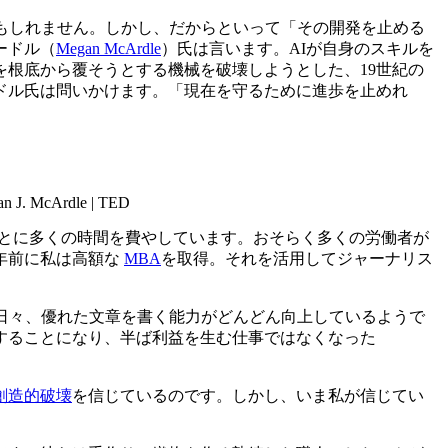
かもしれません。しかし、だからといって「その開発を止める
ードル（
Megan McArdle
）氏は言います。AIが自身のスキルを
根底から覆そうとする機械を破壊しようとした、19世紀の
ドル氏は問いかけます。「現在を守るために進歩を止めれ
gan J. McArdle | TED
ことに多くの時間を費やしています。おそらく多くの労働者が
年前に私は高額な
MBA
を取得。それを活用してジャーナリス
は日々、優れた文章を書く能力がどんどん向上しているようで
することになり、半ば利益を生む仕事ではなくなった
創造的破壊
を信じているのです。しかし、いま私が信じてい