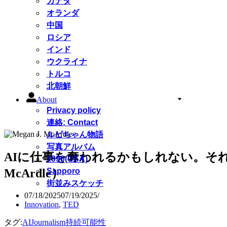
カナダ
オランダ
中国
ロシア
インド
ウクライナ
トルコ
北朝鮮
About
Privacy policy
連絡: Contact
ルピちゃん物語
写真アルバム
AIに仕事を奪われるかもしれない。それで
1990(USA)
McArdle）
Sapporo
街並みスケッチ
07/18/2025
07/19/2025
Innovation
,
TED
タグ:
AI
Journalism
持続可能性