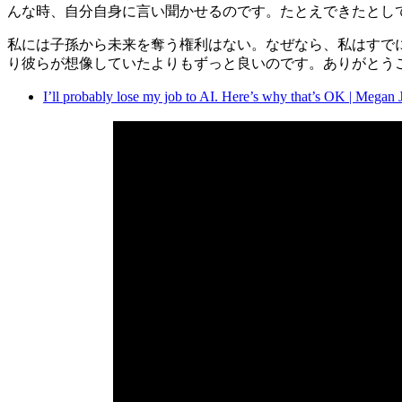
んな時、自分自身に言い聞かせるのです。たとえできたとし
私には子孫から未来を奪う権利はない。なぜなら、私はすで
り彼らが想像していたよりもずっと良いのです。ありがとう
I’ll probably lose my job to AI. Here’s why that’s OK | Megan