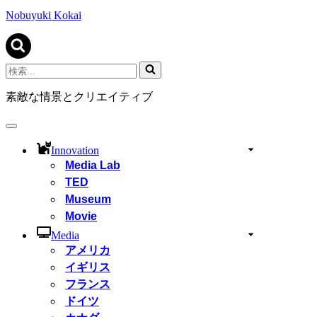
ビ
ゲ
Nobuyuki Kokai
ー
シ
ョ
ン
検
メ
索...
ニ
素敵な情景とクリエイティブ
ュ
ー
ナ
ビ
Innovation
ゲ
Media Lab
ー
TED
シ
ョ
Museum
ン
Movie
メ
ニ
Media
ュ
アメリカ
ー
イギリス
フランス
ドイツ