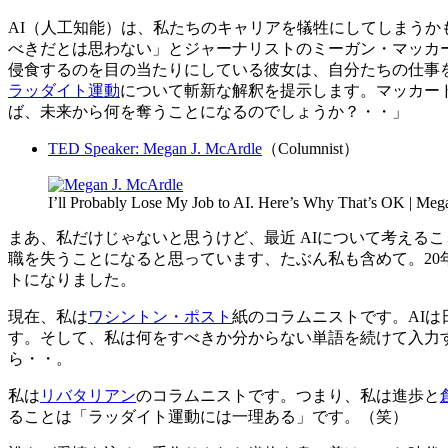
AI（人工知能）は、私たちのキャリアを犠牲にしてしまう
べきだとは思わない」とジャーナリストのミーガン・マッカ
侵食するのを目の当たりにしている彼女は、自分たちの仕事を
ラッダイト運動
について斬新な解釈を提示します。マッカー
ば、未来から何を奪うことになるのでしょうか？・・」
TED Speaker: Megan J. McArdle
（Columnist）
I’ll Probably Lose My Job to AI. Here’s Why That’s OK | Me
まあ、私だけじゃないと思うけど、最近 AIについて考える
職を失うことになると思っています、たぶん私も含めて。20
トになりました。
現在、私は
ワシントン・ポスト
紙のコラムニストです。AI
す。そして、私は何をすべきか分からない単語を続けて入力
ら・・。
私は
リバタリアン
のコラムニストです。つまり、私は進歩と
ることは「ラッダイト運動には一理ある」です。（笑）