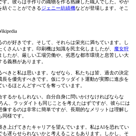
です。彼らは手作りの織物を作る熟練した職人でした。やが
を紡ぐことができる
ジェニー紡績機
などが登場します。そこ
。
pedia
るのが好きです。そして、それらは栄光に満ちています。し
たくさんいます。印刷機は知識を民主化しましたが、
魔女狩
ましたが、厳しい工場労働や、劣悪な都市環境と息苦しい大
する義務があります。
るべきと私は思います。なぜなら、私たちは皆、過去の決定
成長を優先すべきです。仮にラッダイト運動が実際に進歩を
ているほとんどすべてを奪っています。
合するかもしれない。自分自身に問いかけなければならな
ちろん、ラッダイトも同じことを考えたはずですが、彼らには
想像するのは非常に簡単ですが、長期的なメリットは理解し
も同様です。
築き上げてきたキャリアを望んでいます。私はAIを恐れてい
でも遅らせられないかと考えることもあります。しかし、そ