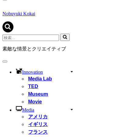
ナ
ビ
ゲ
Nobuyuki Kokai
ー
シ
ョ
ン
検
メ
索...
ニ
素敵な情景とクリエイティブ
ュ
ー
ナ
ビ
Innovation
ゲ
Media Lab
ー
シ
TED
ョ
Museum
ン
Movie
メ
ニ
Media
ュ
アメリカ
ー
イギリス
フランス