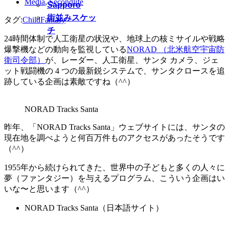
Media
,
Secondlife
Sapporo
街並みスケッ
タグ:
Child
Fantasy
チ
24時間体制で人工衛星の状況や、地球上の核ミサイルや戦略
爆撃機などの動向を監視している
NORAD （北米航空宇宙防
衛司令部）
が、レーダー、人工衛星、サンタ カメラ、ジェ
ット戦闘機の 4 つの最新鋭システムで、サンタクロースを追
跡している企画は素敵ですね（^^）
NORAD Tracks Santa
昨年、「NORAD Tracks Santa」ウェブサイトには、サンタの
現在地を調べようと何百万件ものアクセスがあったそうです
（^^）
1955年から続けられてきた、世界中の子どもと多くの人々に
夢（ファンタジー）を与えるプログラム、こういう企画はい
いな〜と思います（^^）
NORAD Tracks Santa（日本語サイト）