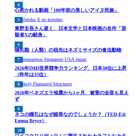
心惹かれる動画「100年前の美しいアイヌ民族」
東野圭吾さん逝く、日本文学と日本映画の名作「容
疑者Xの献身」
哺乳類（人類）の祖先はネズミサイズの食虫動物
2026年IMD世界競争力ランキング、日本30位に上昇
（昨年は35位）
2026年ベネズエラ地震から1ヶ月、被害の全容も見え
ず
ネコの瞳孔はなぜ縦長なのでしょうか？（TED-Ed:
Emma Bryce）
ロイコクロリディウムに寄生されたカラフルなカタ