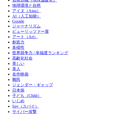
気候危機（地球温暖化）
地球環境と自然
アイヌ（Ainu）
AI（人工知能）
Google
ジャーナリズム
ピューリッツァー賞
アート（Art）
創造力
多様性
世界競争力 / 幸福度ランキング
高齢化社会
美しい
美人
名作映画
難民
ジェンダー・ギャップ
日本病
子ども（Child）
いじめ
Spy（スパイ）
サイバー攻撃