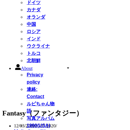
ドイツ
カナダ
オランダ
中国
ロシア
インド
ウクライナ
トルコ
北朝鮮
About
Privacy
policy
連絡:
Contact
ルピちゃん物
語
Fantasy（ファンタジー）
写真アルバム
1990(USA)
12/03/2009
10/07/2020