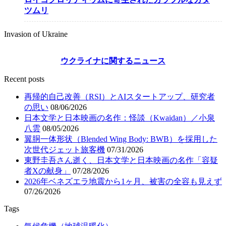
ツムリ
Invasion of Ukraine
ウクライナに関するニュース
Recent posts
再帰的自己改善（RSI）とAIスタートアップ、研究者
の思い
08/06/2026
日本文学と日本映画の名作：怪談（Kwaidan）／小泉
八雲
08/05/2026
翼胴一体形状（Blended Wing Body: BWB）を採用した
次世代ジェット旅客機
07/31/2026
東野圭吾さん逝く、日本文学と日本映画の名作「容疑
者Xの献身」
07/28/2026
2026年ベネズエラ地震から1ヶ月、被害の全容も見えず
07/26/2026
Tags