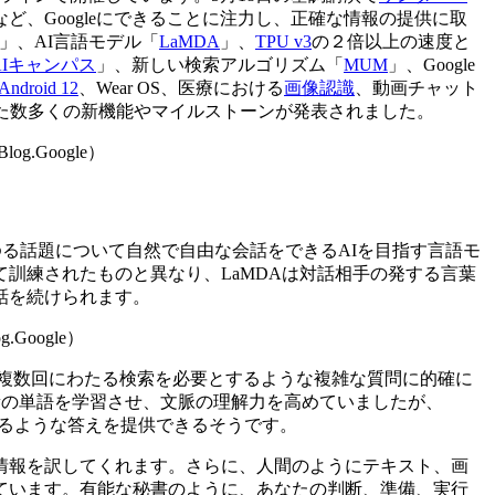
介など、Googleにできることに注力し、正確な情報の提供に取
vas」、AI言語モデル「
LaMDA
」、
TPU v3
の２倍以上の速度と
m AIキャンパス
」、新しい検索アルゴリズム「
MUM
」、Google
Android 12
、Wear OS、医療における
画像認識
、動画チャット
した数多くの新機能やマイルストーンが発表されました。
Blog.Google）
ations）は、あらゆる話題について自然で自由な会話をできるAIを目指す言語モ
訓練されたものと異なり、LaMDAは対話相手の発する言葉
話を続けられます。
og.Google）
Mode）は、複数回にわたる検索を必要とするような複雑な質問に的確に
量の単語を学習させ、文脈の理解力を高めていましたが、
答するような答えを提供できるそうです。
情報を訳してくれます。さらに、人間のようにテキスト、画
ています。有能な秘書のように、あなたの判断、準備、実行