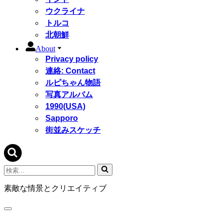
ウクライナ
トルコ
北朝鮮
About
Privacy policy
連絡: Contact
ルピちゃん物語
写真アルバム
1990(USA)
Sapporo
街並みスケッチ
検
索...
素敵な情景とクリエイティブ
ナ