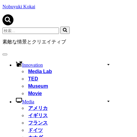
ビ
ゲ
Nobuyuki Kokai
ー
シ
ョ
ン
検
メ
索...
ニ
素敵な情景とクリエイティブ
ュ
ー
ナ
ビ
Innovation
ゲ
Media Lab
ー
TED
シ
ョ
Museum
ン
Movie
メ
ニ
Media
ュ
アメリカ
ー
イギリス
フランス
ドイツ