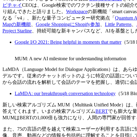
ピチャイ
CEOは、Google検索でのワクチン接種サイトの紹
り組んできたと語りました。
Workspace
の新機能「smart can
なる「v4」、新たな量子コンピューター研究拠点「
Quantu
Mapの新機能
、
Google ShoppingにShopify参加
、
Little Patterns
、
Project Starline
、持続可能な新キャンパスなど、AIを基盤と
Google I/O 2021: Being helpful in moments that matter
（5/18 
MUM: A new AI milestone for understanding information
LaMDA（Language Model for Dialogue Applic
デルです。従来のチャットボットのように特定の話題について
から会話の流れを解析して会話のテーマを把握し、適切に会
LaMDA: our breakthrough conversation technology
（5/18 Bl
新しい検索アルゴリズム MUM（Multitask Unified 
答えてくれます。いまの検索アルゴリズム
BERT
でも膨大な
MUMはBERTの1,000倍も強力になり、人間の専門家が回
また、75の言語の壁を越えて検索ユーザーが利用する言語に
像、音声、動画などの情報を包括的に理解することを目指し