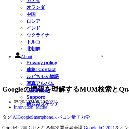
カナダ
オランダ
中国
ロシア
インド
ウクライナ
トルコ
北朝鮮
About
Privacy policy
連絡: Contact
ルピちゃん物語
写真アルバム
Googleの情報を理解するMUM検索とQua
1990(USA)
Sapporo
05/20/2021
05/20/2021
街並みスケッチ
Innovation
,
Media
タグ:
AI
Google
Smartphone
スパコン
量子力学
Googleは2年ぶりとなる年次開発者会議
Google I/O 2021
をオン