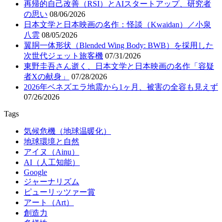
再帰的自己改善（RSI）とAIスタートアップ、研究者
の思い
08/06/2026
日本文学と日本映画の名作：怪談（Kwaidan）／小泉
八雲
08/05/2026
翼胴一体形状（Blended Wing Body: BWB）を採用した
次世代ジェット旅客機
07/31/2026
東野圭吾さん逝く、日本文学と日本映画の名作「容疑
者Xの献身」
07/28/2026
2026年ベネズエラ地震から1ヶ月、被害の全容も見えず
07/26/2026
Tags
気候危機（地球温暖化）
地球環境と自然
アイヌ（Ainu）
AI（人工知能）
Google
ジャーナリズム
ピューリッツァー賞
アート（Art）
創造力