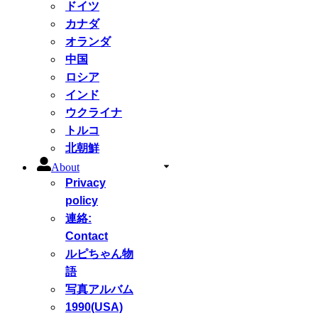
ドイツ
カナダ
オランダ
中国
ロシア
インド
ウクライナ
トルコ
北朝鮮
About
Privacy
policy
連絡:
Contact
ルピちゃん物
語
写真アルバム
1990(USA)