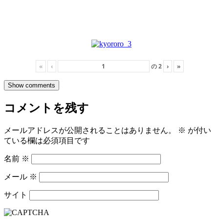
«
‹
の
2
›
»
Show comments
コメントを残す
メールアドレスが公開されることはありません。
※
が付い
ている欄は必須項目です
名前
※
メール
※
サイト