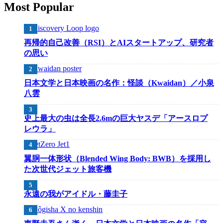
Most Popular
再帰的自己改善（RSI）とAIスタートアップ、研究者
の思い
日本文学と日本映画の名作：怪談（Kwaidan）／小泉
八雲
史上最大の虫は全長2.6mの巨大ヤスデ「アースロプ
レウラ」
翼胴一体形状（Blended Wing Body: BWB）を採用し
た次世代ジェット旅客機
永遠の我がアイドル・藤圭子