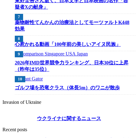
東野圭吾さん逝く、日本文学と日本映画の名作「容
疑者Xの献身」
薬物耐性てんかんの治療法としてモーツァルトK448
効果
心惹かれる動画「100年前の美しいアイヌ民族」
2026年IMD世界競争力ランキング、日本30位に上昇
（昨年は35位）
ゴルフ場を恐竜クラス（体長5m）のワニが散歩
Invasion of Ukraine
ウクライナに関するニュース
Recent posts