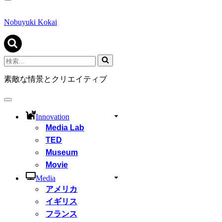
ナ
ビ
ゲ
Nobuyuki Kokai
ー
シ
ョ
ン
検
メ
索...
ニ
素敵な情景とクリエイティブ
ュ
ー
ナ
ビ
Innovation
ゲ
Media Lab
ー
シ
TED
ョ
Museum
ン
Movie
メ
ニ
Media
ュ
アメリカ
ー
イギリス
フランス