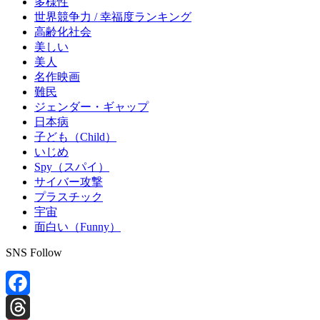
多様性
世界競争力 / 幸福度ランキング
高齢化社会
美しい
美人
名作映画
難民
ジェンダー・ギャップ
日本病
子ども（Child）
いじめ
Spy（スパイ）
サイバー攻撃
プラスチック
宇宙
面白い（Funny）
SNS Follow
Facebook