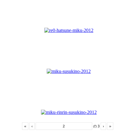
«
‹
の
3
›
»