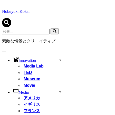
ナ
ビ
ゲ
Nobuyuki Kokai
ー
シ
ョ
ン
検
メ
索...
ニ
素敵な情景とクリエイティブ
ュ
ー
ナ
ビ
Innovation
ゲ
Media Lab
ー
シ
TED
ョ
Museum
ン
Movie
メ
ニ
Media
ュ
アメリカ
ー
イギリス
フランス