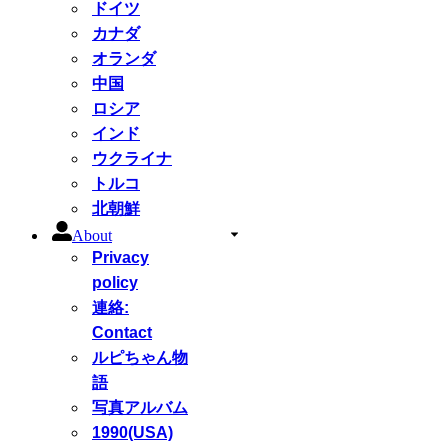
ドイツ
カナダ
オランダ
中国
ロシア
インド
ウクライナ
トルコ
北朝鮮
About
Privacy
policy
連絡:
Contact
ルピちゃん物
語
写真アルバム
1990(USA)