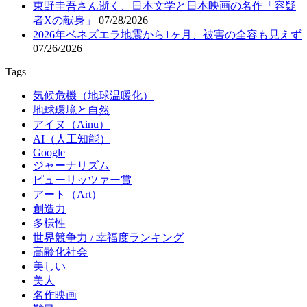
東野圭吾さん逝く、日本文学と日本映画の名作「容疑
者Xの献身」
07/28/2026
2026年ベネズエラ地震から1ヶ月、被害の全容も見えず
07/26/2026
Tags
気候危機（地球温暖化）
地球環境と自然
アイヌ（Ainu）
AI（人工知能）
Google
ジャーナリズム
ピューリッツァー賞
アート（Art）
創造力
多様性
世界競争力 / 幸福度ランキング
高齢化社会
美しい
美人
名作映画