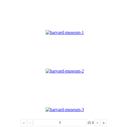
«
‹
の
3
›
»