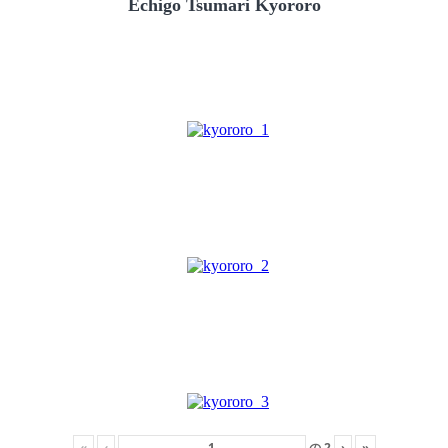
Echigo Tsumari Kyororo
«
‹
の
2
›
»