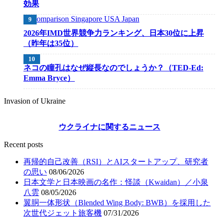
効果
2026年IMD世界競争力ランキング、日本30位に上昇
（昨年は35位）
ネコの瞳孔はなぜ縦長なのでしょうか？（TED-Ed:
Emma Bryce）
Invasion of Ukraine
ウクライナに関するニュース
Recent posts
再帰的自己改善（RSI）とAIスタートアップ、研究者
の思い
08/06/2026
日本文学と日本映画の名作：怪談（Kwaidan）／小泉
八雲
08/05/2026
翼胴一体形状（Blended Wing Body: BWB）を採用した
次世代ジェット旅客機
07/31/2026