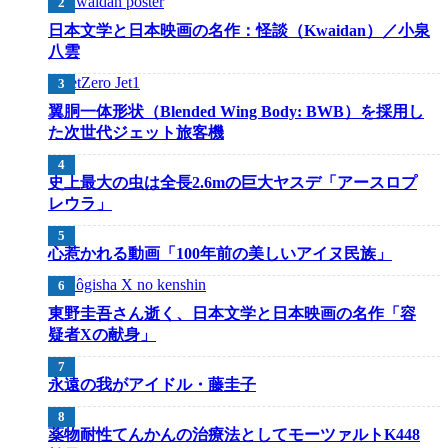
日本文学と日本映画の名作：怪談（Kwaidan）／小泉
八雲
翼胴一体形状（Blended Wing Body: BWB）を採用し
た次世代ジェット旅客機
史上最大の虫は全長2.6mの巨大ヤスデ「アースロプ
レウラ」
心惹かれる動画「100年前の美しいアイヌ民族」
東野圭吾さん逝く、日本文学と日本映画の名作「容
疑者Xの献身」
永遠の我がアイドル・藤圭子
薬物耐性てんかんの治療法としてモーツァルトK448