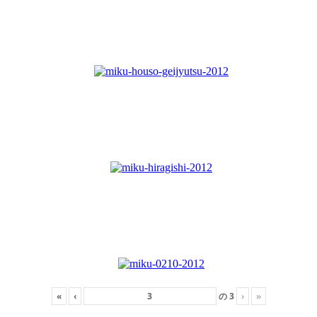
«
‹
の
3
›
»