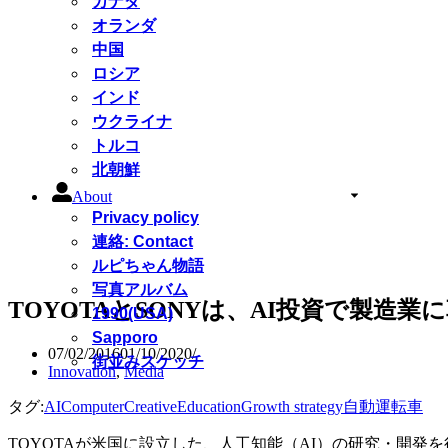
カナダ
オランダ
中国
ロシア
インド
ウクライナ
トルコ
北朝鮮
About
Privacy policy
連絡: Contact
ルピちゃん物語
写真アルバム
TOYOTAとSONYは、AI投資で製造業
1990(USA)
Sapporo
07/02/2016
01/10/2020
街並みスケッチ
Innovation
,
Media
タグ:
AI
Computer
Creative
Education
Growth strategy
自動運転車
TOYOTAが米国に設立した、人工知能（AI）の研究・開発