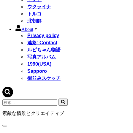
ウクライナ
トルコ
北朝鮮
About
Privacy policy
連絡: Contact
ルピちゃん物語
写真アルバム
1990(USA)
Sapporo
街並みスケッチ
検
索...
素敵な情景とクリエイティブ
ナ