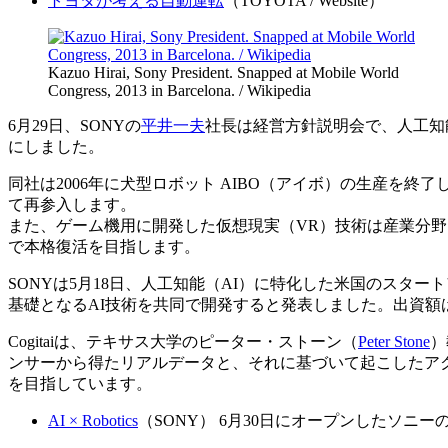
トヨタが考える自動運転
（TOYOTA / Website）
Kazuo Hirai, Sony President. Snapped at Mobile World
Congress, 2013 in Barcelona. / Wikipedia
6月29日、SONYの
平井一夫
社長は経営方針説明会で、人工知
にしました。
同社は2006年に犬型ロボット AIBO（アイボ）の生産を終
て再参入します。
また、ゲーム機用に開発した仮想現実（VR）技術は産業分野
で本格復活を目指します。
SONYは5月18日、人工知能（AI）に特化した米国のスター
基礎となるAI技術を共同で開発すると発表しました。出資額
Cogitaiは、テキサス大学のピーター・ストーン（
Peter Stone
）
ンサーから得たリアルデータと、それに基づいて起こしたア
を目指しています。
AI × Robotics
（SONY） 6月30日にオープンしたソニー