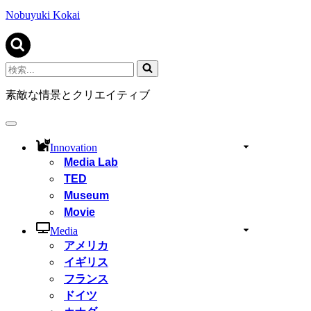
ビ
ゲ
Nobuyuki Kokai
ー
シ
ョ
ン
検
メ
索...
ニ
素敵な情景とクリエイティブ
ュ
ー
ナ
ビ
Innovation
ゲ
Media Lab
ー
TED
シ
ョ
Museum
ン
Movie
メ
ニ
Media
ュ
アメリカ
ー
イギリス
フランス
ドイツ