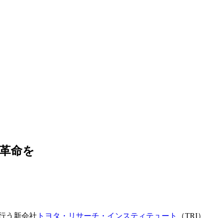
に革命を
を行う新会社
トヨタ・リサーチ・インスティテュート
（TRI）