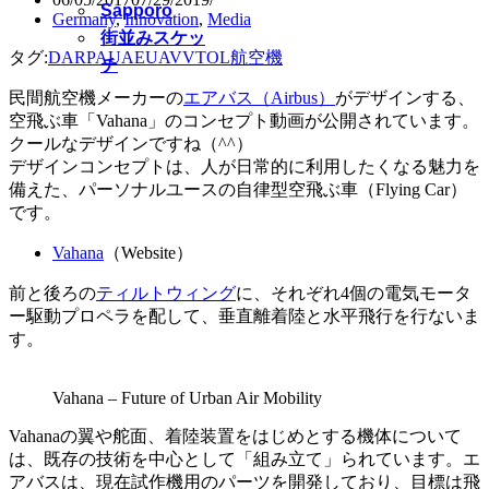
Sapporo
Germany
,
Innovation
,
Media
街並みスケッ
タグ:
DARPA
UAE
UAV
VTOL
航空機
チ
民間航空機メーカーの
エアバス（Airbus）
がデザインする、
空飛ぶ車「Vahana」のコンセプト動画が公開されています。
クールなデザインですね（^^）
デザインコンセプトは、人が日常的に利用したくなる魅力を
備えた、パーソナルユースの自律型空飛ぶ車（Flying Car）
です。
Vahana
（Website）
前と後ろの
ティルトウィング
に、それぞれ4個の電気モータ
ー駆動プロペラを配して、垂直離着陸と水平飛行を行ないま
す。
Vahana – Future of Urban Air Mobility
Vahanaの翼や舵面、着陸装置をはじめとする機体について
は、既存の技術を中心として「組み立て」られています。エ
アバスは、現在試作機用のパーツを開発しており、目標は飛