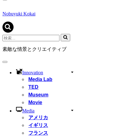
ナ
ビ
ゲ
Nobuyuki Kokai
ー
シ
ョ
ン
検
メ
索...
ニ
素敵な情景とクリエイティブ
ュ
ー
ナ
ビ
Innovation
ゲ
Media Lab
ー
シ
TED
ョ
Museum
ン
Movie
メ
ニ
Media
ュ
アメリカ
ー
イギリス
フランス