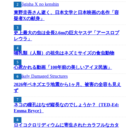
東野圭吾さん逝く、日本文学と日本映画の名作「容
疑者Xの献身」
史上最大の虫は全長2.6mの巨大ヤスデ「アースロプ
レウラ」
哺乳類（人類）の祖先はネズミサイズの食虫動物
心惹かれる動画「100年前の美しいアイヌ民族」
2026年ベネズエラ地震から1ヶ月、被害の全容も見え
ず
ネコの瞳孔はなぜ縦長なのでしょうか？（TED-Ed:
Emma Bryce）
ロイコクロリディウムに寄生されたカラフルなカタ