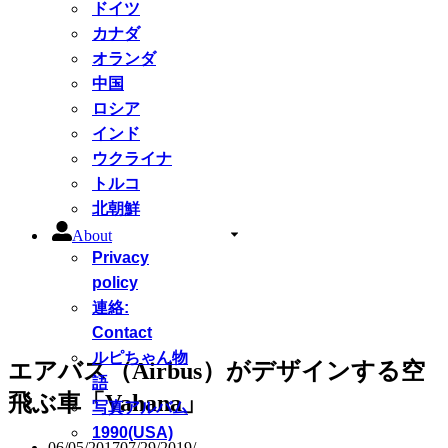
ドイツ
カナダ
オランダ
中国
ロシア
インド
ウクライナ
トルコ
北朝鮮
About
Privacy
policy
連絡:
Contact
ルピちゃん物
エアバス（Airbus）がデザインする空
語
飛ぶ車「Vahana」
写真アルバム
1990(USA)
06/05/2017
07/29/2019