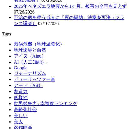
者Xの献身」
07/28/2026
2026年ベネズエラ地震から1ヶ月、被害の全容も見えず
07/26/2026
不治の病を患う成人に「死の援助」法案を可決（フラ
ンス議会）
07/16/2026
Tags
気候危機（地球温暖化）
地球環境と自然
アイヌ（Ainu）
AI（人工知能）
Google
ジャーナリズム
ピューリッツァー賞
アート（Art）
創造力
多様性
世界競争力 / 幸福度ランキング
高齢化社会
美しい
美人
名作映画