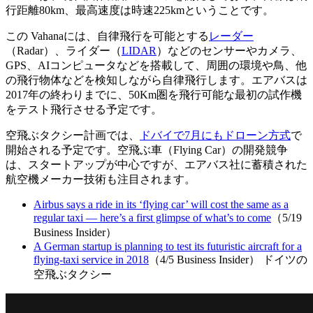
行距離80km、最高速度は時速225kmということです。
この Vahanaには、自律飛行を可能とする
レーダー
（Radar）、ライダー（
LIDAR
）などのセンサーやカメラ、
GPS、AIコンピュータなどを搭載して、周囲の環境や鳥、他
の飛行物体などを検知しながら自律飛行します。エアバスは
2017年の終わりまでに、50Km圏を飛行可能な最初の試作機
をテスト飛行させる予定です。
空飛ぶタクシー計画では、
ドバイで7月にもドローン方式
で
開始される予定です。空飛ぶ車（Flying Car）の開発競争
は、スタートアップが中心ですが、エアバス社に蓄積された
航空機メーカー技術も注目されます。
Airbus says a ride in its ‘flying car’ will cost the same as a
regular taxi — here’s a first glimpse of what’s to come
（5/19
Business Insider）
A German startup is planning to test its futuristic aircraft for a
flying-taxi service in 2018
（4/5 Business Insider） ドイツの
空飛ぶタクシー