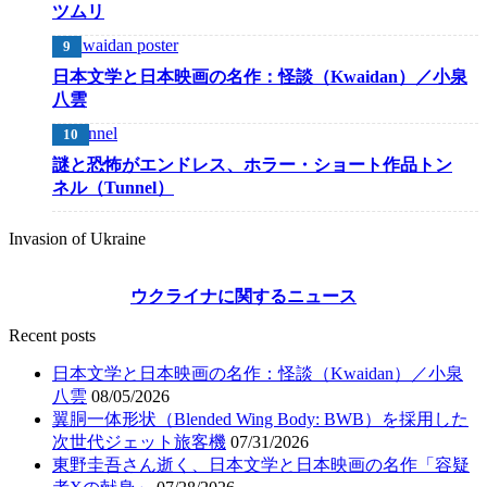
ツムリ
日本文学と日本映画の名作：怪談（Kwaidan）／小泉
八雲
謎と恐怖がエンドレス、ホラー・ショート作品トン
ネル（Tunnel）
Invasion of Ukraine
ウクライナに関するニュース
Recent posts
日本文学と日本映画の名作：怪談（Kwaidan）／小泉
八雲
08/05/2026
翼胴一体形状（Blended Wing Body: BWB）を採用した
次世代ジェット旅客機
07/31/2026
東野圭吾さん逝く、日本文学と日本映画の名作「容疑