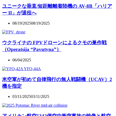
ユニークな垂直/短距離離着陸機の AV-8B「ハリア
ー II」が退役へ
08/19/2025
08/19/2025
ウクライナの FPVドローンによるクモの巣作戦
（Operatsija “Pavutyna”）
06/04/2025
米空軍が初めて自律飛行の無人戦闘機（UCAV）2
機を指定
03/11/2025
03/11/2025
アメリカン航空5342便空中衝突事故の映像と航空