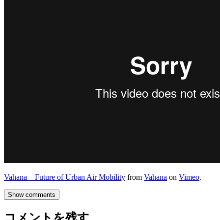
Vahana – Future of Urban Air Mobility
from
Vahana
on
Vimeo
.
Show comments
コメントを残す