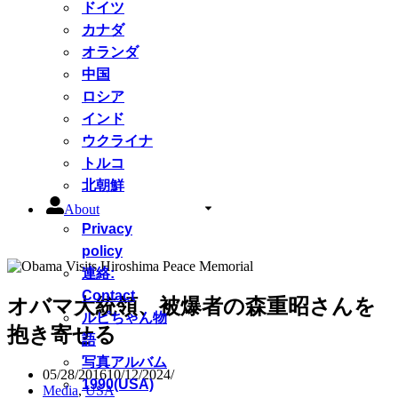
ドイツ
カナダ
オランダ
中国
ロシア
インド
ウクライナ
トルコ
北朝鮮
About
Privacy
policy
連絡:
Contact
オバマ大統領、被爆者の森重昭さんを
ルピちゃん物
抱き寄せる
語
写真アルバム
05/28/2016
10/12/2024
1990(USA)
Media
,
USA