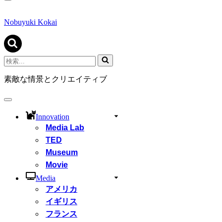
ナ
ビ
ゲ
Nobuyuki Kokai
ー
シ
ョ
ン
検
メ
索...
ニ
素敵な情景とクリエイティブ
ュ
ー
ナ
ビ
Innovation
ゲ
Media Lab
ー
シ
TED
ョ
Museum
ン
Movie
メ
ニ
Media
ュ
アメリカ
ー
イギリス
フランス