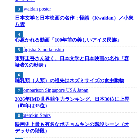
日本文学と日本映画の名作：怪談（Kwaidan）／小泉
八雲
心惹かれる動画「100年前の美しいアイヌ民族」
東野圭吾さん逝く、日本文学と日本映画の名作「容
疑者Xの献身」
哺乳類（人類）の祖先はネズミサイズの食虫動物
2026年IMD世界競争力ランキング、日本30位に上昇
（昨年は35位）
映画史上最も有名なポチョムキンの階段シーン（オ
デッサの階段）