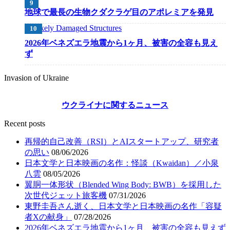
地球で最長の生物クダクラゲ目のアポレミアを発見
2026年ベネズエラ地震から1ヶ月、被害の全容も見え
ず
Invasion of Ukraine
ウクライナに関するニュース
Recent posts
再帰的自己改善（RSI）とAIスタートアップ、研究者
の思い
08/06/2026
日本文学と日本映画の名作：怪談（Kwaidan）／小泉
八雲
08/05/2026
翼胴一体形状（Blended Wing Body: BWB）を採用した
次世代ジェット旅客機
07/31/2026
東野圭吾さん逝く、日本文学と日本映画の名作「容疑
者Xの献身」
07/28/2026
2026年ベネズエラ地震から1ヶ月、被害の全容も見えず