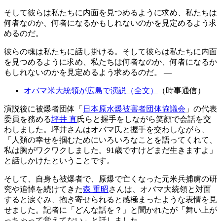
そして彼らは私たちに内面を見つめるように求め、私たちは
何者なのか、何者になるかもしれないのかを見定めるよう求
めるのだ。
彼らの魂は私たちに話し掛ける。そして彼らは私たちに内面
を見つめるように求め、私たちは何者なのか、何者になるか
もしれないのかを見定めるよう求めるのだ。 —
オバマ米大統領が広島で演説（全文）
（時事通信）
演説後に被爆者団体「
日本原水爆被害者団体協議会
」の代表
委員を務める
坪井 直
氏らと握手をしながら笑顔で会話を交
わしました。坪井さんはオバマ氏と握手を交わしながら、
「人類の幸せを掴むためにいろいろなことを語ってくれて、
私は胸がワクワクしました。91歳ですけどまだ生きますよ」
と話しかけたということです。
そして、自身も被爆者で、原爆で亡くなった元米兵捕虜の研
究や追悼を続けてきた
森 重昭
さんは、オバマ大統領と対面
すると涙ぐみ、抱き寄せられると感極まったような表情を見
せました。記者に「どんな話を？」と聞かれたが「舞い上が
っちゃって覚えてない」と話しました。