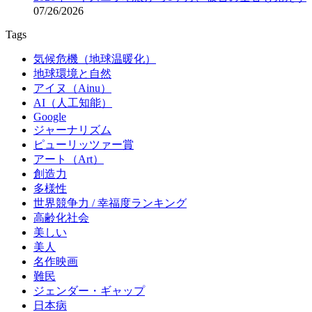
07/26/2026
Tags
気候危機（地球温暖化）
地球環境と自然
アイヌ（Ainu）
AI（人工知能）
Google
ジャーナリズム
ピューリッツァー賞
アート（Art）
創造力
多様性
世界競争力 / 幸福度ランキング
高齢化社会
美しい
美人
名作映画
難民
ジェンダー・ギャップ
日本病