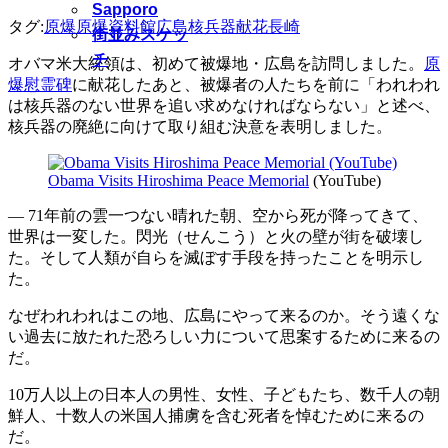
Sapporo
タグ:
原爆
原爆資料館
広島
核兵器
献花
長崎
街並みスケッ
チ
オバマ米大統領は、初めて被爆地・広島を訪問しました。
原
爆慰霊碑
に献花したあと、被爆者の人たちを前に「われわれ
は核兵器のない世界を追い求めなければならない」と述べ、
核兵器の廃絶に向けて取り組む決意を表明しました。
Obama Visits Hiroshima Peace Memorial
(YouTube)
— 71年前の雲一つない晴れた朝、空から死が降ってきて、
世界は一変した。閃光（せんこう）と火の壁が街を破壊し
た。そして人類が自らを滅ぼす手段を持ったことを明示し
た。
なぜわれわれはこの地、広島にやって来るのか。そう遠くな
い過去に放たれた恐ろしい力について思案するために来るの
だ。
10万人以上の日本人の男性、女性、子どもたち、数千人の朝
鮮人、十数人の米国人捕虜を含む死者を悼むために来るの
だ。