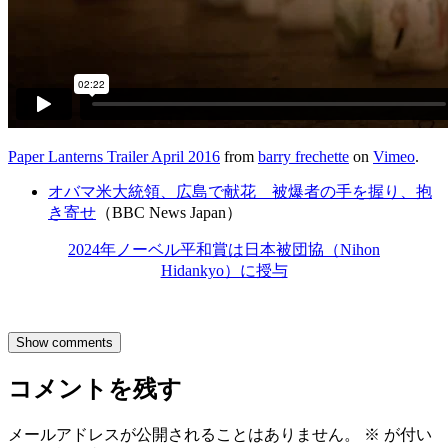
Paper Lanterns Trailer April 2016
from
barry frechette
on
Vimeo
.
オバマ米大統領、広島で献花 被爆者の手を握り、抱
き寄せ
（BBC News Japan）
2024年ノーベル平和賞は日本被団協（Nihon
Hidankyo）に授与
Show comments
コメントを残す
メールアドレスが公開されることはありません。
※
が付い