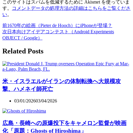
このサイトはスパムを低減するために Akismet を使っていま
す。
コメントデータの処理方法の詳細はこちらをご覧くださ
い
。
前
1670年の絵画（Pieter de Hooch）にiPhoneが登場？
次
日本向けアイデアコンテスト（Android Experiments
OBJECT / Google）
Related Posts
米・イスラエルがイランの体制転換へ大規模攻
撃、ハメネイ師死亡
03/01/2026
03/04/2026
広島・長崎への原爆投下をキャメロン監督が映画
化「原題：Ghosts of Hiroshima」