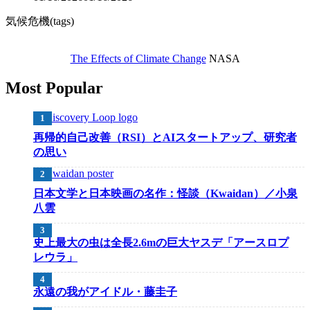
気候危機(tags)
The Effects of Climate Change
NASA
Most Popular
再帰的自己改善（RSI）とAIスタートアップ、研究者
の思い
日本文学と日本映画の名作：怪談（Kwaidan）／小泉
八雲
史上最大の虫は全長2.6mの巨大ヤスデ「アースロプ
レウラ」
永遠の我がアイドル・藤圭子