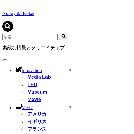
ナ
ビ
ゲ
Nobuyuki Kokai
ー
シ
ョ
ン
検
メ
索...
ニ
素敵な情景とクリエイティブ
ュ
ー
ナ
ビ
Innovation
ゲ
Media Lab
ー
シ
TED
ョ
Museum
ン
Movie
メ
ニ
Media
ュ
アメリカ
ー
イギリス
フランス