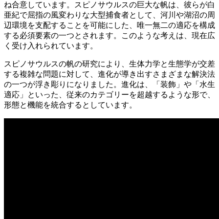
ね合意しています。スピノサウルスの巨大な帆は、彼らが白
亜紀で屈指の風変わりな大型捕食者として、河川や湖沼の周
辺環境を支配することを可能にした、唯一無二の適応を構成
する必須要素の一つとされます。このような考えは、現在広
く受け入れられています。
スピノサウルスの帆の研究により、生体力学と生態学が交差
する複雑な問題に対して、進化が導き出すさまざまな解決法
の一つが浮き彫りになりました。進化は、「装飾」や「水生
適応」といった、従来のカテゴリーを超越するような形で、
形態と機能を統合するとしています。