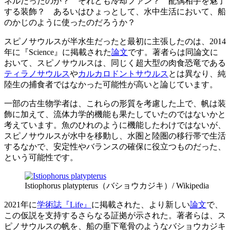
ネルだったのか？ それとも冷却ファン？ 配偶相手を魅了
する装飾？ あるいはひょっとして、水中生活において、船
のかじのように使ったのだろうか？
スピノサウルスが半水生だったと最初に主張したのは、2014
年に『Science』に掲載された
論文
です。著者らは同論文に
おいて、スピノサウルスは、同じく超大型の肉食恐竜である
ティラノサウルス
や
カルカロドントサウルス
とは異なり、純
陸生の捕食者ではなかった可能性が高いと論じています。
一部の古生物学者は、これらの形質を考慮した上で、帆は装
飾に加えて、流体力学的機能も果たしていたのではないかと
考えています。魚のひれのように機能したわけではないが、
スピノサウルスが水中を移動し、水圏と陸圏の移行帯で生活
するなかで、安定性やバランスの確保に役立つものだった、
という可能性です。
Istiophorus platypterus（バショウカジキ）/ Wikipedia
2021年に
学術誌『Life』
に掲載された、より新しい
論文
で、
この仮説を支持するさらなる証拠が示された。著者らは、ス
ピノサウルスの帆を、船の垂下竜骨のようなバショウカジキ