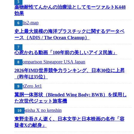
薬物耐性てんかんの治療法としてモーツァルトK448
効果
史上最大規模の海洋プラスチックに関するデータベ
ース（ADIS / The Ocean Cleanup）
心惹かれる動画「100年前の美しいアイヌ民族」
2026年IMD世界競争力ランキング、日本30位に上昇
（昨年は35位）
翼胴一体形状（Blended Wing Body: BWB）を採用し
た次世代ジェット旅客機
東野圭吾さん逝く、日本文学と日本映画の名作「容
疑者Xの献身」