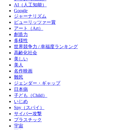
AI（人工知能）
Google
ジャーナリズム
ピューリッツァー賞
アート（Art）
創造力
多様性
世界競争力 / 幸福度ランキング
高齢化社会
美しい
美人
名作映画
難民
ジェンダー・ギャップ
日本病
子ども（Child）
いじめ
Spy（スパイ）
サイバー攻撃
プラスチック
宇宙