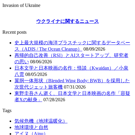
Invasion of Ukraine
ウクライナに関するニュース
Recent posts
史上最大規模の海洋プラスチックに関するデータベー
ス（ADIS / The Ocean Cleanup）
08/09/2026
再帰的自己改善（RSI）とAIスタートアップ、研究者
の思い
08/06/2026
日本文学と日本映画の名作：怪談（Kwaidan）／小泉
八雲
08/05/2026
翼胴一体形状（Blended Wing Body: BWB）を採用した
次世代ジェット旅客機
07/31/2026
東野圭吾さん逝く、日本文学と日本映画の名作「容疑
者Xの献身」
07/28/2026
Tags
気候危機（地球温暖化）
地球環境と自然
アイヌ（Ainu）