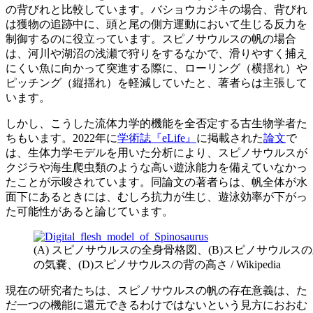
の背びれと比較しています。バショウカジキの場合、背びれ
は獲物の追跡中に、頭と尾の側方運動において生じる反力を
制御するのに役立っています。スピノサウルスの帆の場合
は、河川や湖沼の浅瀬で狩りをするなかで、滑りやすく捕え
にくい魚に向かって突進する際に、ローリング（横揺れ）や
ピッチング（縦揺れ）を軽減していたと、著者らは主張して
います。
しかし、こうした流体力学的機能を全否定する古生物学者た
ちもいます。2022年に
学術誌『eLife』
に掲載された
論文
で
は、生体力学モデルを用いた分析により、スピノサウルスが
クジラや海生爬虫類のような高い遊泳能力を備えていなかっ
たことが示唆されています。同論文の著者らは、帆全体が水
面下にあるときには、むしろ抗力が生じ、遊泳効率が下がっ
た可能性があると論じています。
(A) スピノサウルスの全身骨格図、(B)スピノサウルス
の気嚢、(D)スピノサウルスの背の高さ / Wikipedia
現在の研究者たちは、スピノサウルスの帆の存在意義は、た
だ一つの機能に還元できるわけではないという見方におおむ