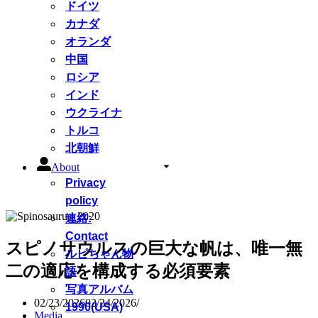
ドイツ
カナダ
オランダ
中国
ロシア
インド
ウクライナ
トルコ
北朝鮮
About
Privacy
policy
連絡:
Contact
スピノサウルスの巨大な帆は、唯一無
ルピちゃん物
二の適応を構成する必須要素
語
写真アルバム
02/23/2026
02/24/2026
1990(USA)
Media