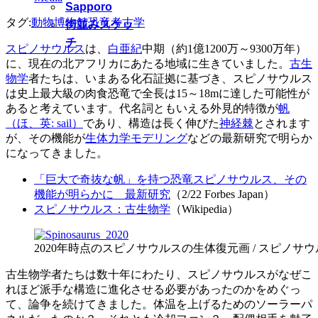
Sapporo
タグ:
動物
博物館
恐竜
考古学
街並みスケッ
チ
スピノサウルス
は、
白亜紀
中期（約1億1200万～9300万年）
に、現在の北アフリカにあたる地域に生きていました。
古生
物学
者たちは、いまある化石証拠に基づき、スピノサウルス
は史上最大級の肉食恐竜で全長は15～18mに達した可能性が
あると考えています。代名詞ともいえる外見的特徴が
帆
（ほ、英: sail）
であり、構造は長く伸びた
神経棘
とされます
が、その機能が
生体力学モデリング
などの最新研究で明らか
になってきました。
「巨大で奇抜な帆」を持つ恐竜スピノサウルス、その
機能が明らかに 最新研究
（2/22 Forbes Japan）
スピノサウルス：古生物学
（Wikipedia）
2020年時点のスピノサウルスの生体復元画 / スピノサウルス
古生物学者たちは数十年にわたり、スピノサウルスがなぜこ
れほど派手な構造に進化させる必要があったのかをめぐっ
て、論争を続けてきました。体温を上げるためのソーラーパ