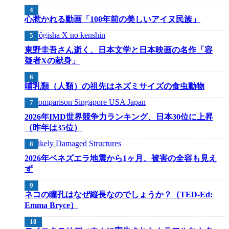
心惹かれる動画「100年前の美しいアイヌ民族」
東野圭吾さん逝く、日本文学と日本映画の名作「容
疑者Xの献身」
哺乳類（人類）の祖先はネズミサイズの食虫動物
2026年IMD世界競争力ランキング、日本30位に上昇
（昨年は35位）
2026年ベネズエラ地震から1ヶ月、被害の全容も見え
ず
ネコの瞳孔はなぜ縦長なのでしょうか？（TED-Ed:
Emma Bryce）