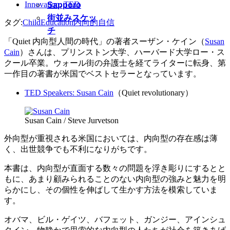
Innovation
,
TED
Sapporo
街並みスケッ
タグ:
Child
Education
内向的
自信
チ
「Quiet 内向型人間の時代」の著者スーザン・ケイン（
Susan
Cain
）さんは、プリンストン大学、ハーバード大学ロー・ス
クール卒業。ウォール街の弁護士を経てライターに転身、第
一作目の著書が米国でベストセラーとなっています。
TED Speakers: Susan Cain
（Quiet revolutionary）
Susan Cain / Steve Jurvetson
外向型が重視される米国においては、内向型の存在感は薄
く、出世競争でも不利になりがちです。
本書は、内向型が直面する数々の問題を浮き彫りにするとと
もに、あまり顧みられることのない内向型の強みと魅力を明
らかにし、その個性を伸ばして生かす方法を模索していま
す。
オバマ、ビル・ゲイツ、バフェット、ガンジー、アインシュ