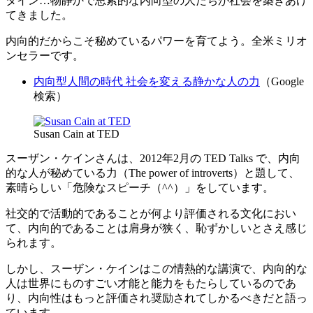
タイン…物静かで思索的な内向型の人たちが社会を築きあげ
てきました。
内向的だからこそ秘めているパワーを育てよう。全米ミリオ
ンセラーです。
内向型人間の時代 社会を変える静かな人の力
（Google
検索）
Susan Cain at TED
スーザン・ケインさんは、2012年2月の TED Talks で、内向
的な人が秘めている力（The power of introverts）と題して、
素晴らしい「危険なスピーチ（^^）」をしています。
社交的で活動的であることが何より評価される文化におい
て、内向的であることは肩身が狭く、恥ずかしいとさえ感じ
られます。
しかし、スーザン・ケインはこの情熱的な講演で、内向的な
人は世界にものすごい才能と能力をもたらしているのであ
り、内向性はもっと評価され奨励されてしかるべきだと語っ
ています。