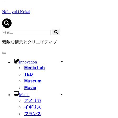
ナ
ビ
ゲ
Nobuyuki Kokai
ー
シ
ョ
ン
検
メ
索...
ニ
素敵な情景とクリエイティブ
ュ
ー
ナ
ビ
Innovation
ゲ
Media Lab
ー
シ
TED
ョ
Museum
ン
Movie
メ
ニ
Media
ュ
アメリカ
ー
イギリス
フランス