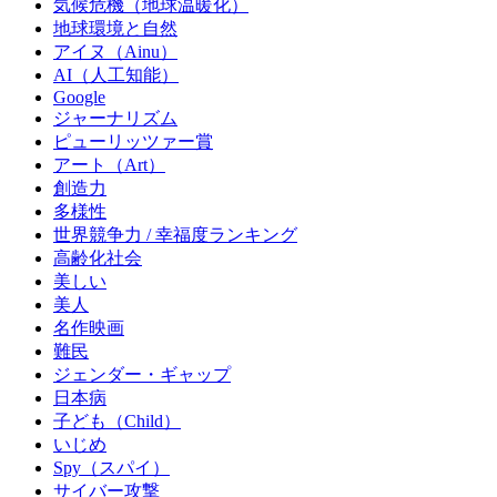
気候危機（地球温暖化）
地球環境と自然
アイヌ（Ainu）
AI（人工知能）
Google
ジャーナリズム
ピューリッツァー賞
アート（Art）
創造力
多様性
世界競争力 / 幸福度ランキング
高齢化社会
美しい
美人
名作映画
難民
ジェンダー・ギャップ
日本病
子ども（Child）
いじめ
Spy（スパイ）
サイバー攻撃