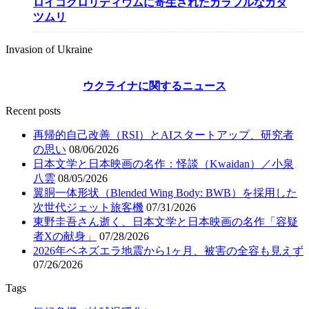
ロイコクロリディウムに寄生されたカラフルなカタ
ツムリ
Invasion of Ukraine
ウクライナに関するニュース
Recent posts
再帰的自己改善（RSI）とAIスタートアップ、研究者
の思い
08/06/2026
日本文学と日本映画の名作：怪談（Kwaidan）／小泉
八雲
08/05/2026
翼胴一体形状（Blended Wing Body: BWB）を採用した
次世代ジェット旅客機
07/31/2026
東野圭吾さん逝く、日本文学と日本映画の名作「容疑
者Xの献身」
07/28/2026
2026年ベネズエラ地震から1ヶ月、被害の全容も見えず
07/26/2026
Tags