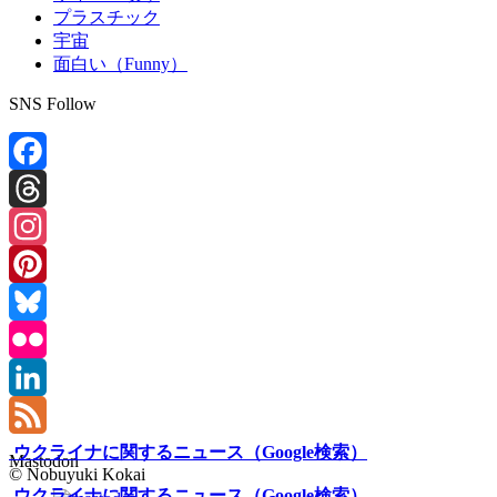
プラスチック
宇宙
面白い（Funny）
SNS Follow
Facebook
Threads
Instagram
Pinterest
Bluesky
Flickr
LinkedIn
Feed
ウクライナに関するニュース（Google検索）
Mastodon
© Nobuyuki Kokai
ウクライナに関するニュース（Google検索）