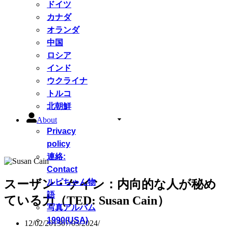
ドイツ
カナダ
オランダ
中国
ロシア
インド
ウクライナ
トルコ
北朝鮮
About
Privacy
policy
連絡:
Contact
スーザン・ケイン：内向的な人が秘め
ルピちゃん物
語
ている力（TED: Susan Cain）
写真アルバム
1990(USA)
12/02/2013
07/03/2024