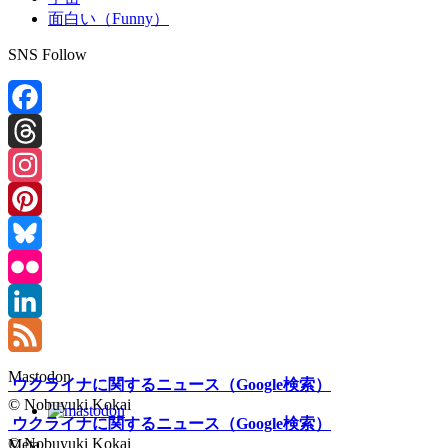
面白い（Funny）
SNS Follow
Facebook
Threads
Instagram
Pinterest
Bluesky
Flickr
LinkedIn
Feed
Mastodon
ウクライナに関するニュース（Google検索）
© Nobuyuki Kokai
ウクライナに関するニュース（Google検索）
© Nobuyuki Kokai
Meta