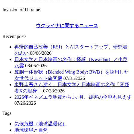
Invasion of Ukraine
ウクライナに関するニュース
Recent posts
再帰的自己改善（RSI）とAIスタートアップ、研究者
の思い
08/06/2026
日本文学と日本映画の名作：怪談（Kwaidan）／小泉
八雲
08/05/2026
翼胴一体形状（Blended Wing Body: BWB）を採用した
次世代ジェット旅客機
07/31/2026
東野圭吾さん逝く、日本文学と日本映画の名作「容疑
者Xの献身」
07/28/2026
2026年ベネズエラ地震から1ヶ月、被害の全容も見えず
07/26/2026
Tags
気候危機（地球温暖化）
地球環境と自然