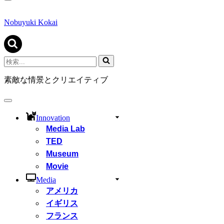
ナ
ビ
ゲ
Nobuyuki Kokai
ー
シ
ョ
ン
検
メ
索...
ニ
素敵な情景とクリエイティブ
ュ
ー
ナ
ビ
Innovation
ゲ
Media Lab
ー
シ
TED
ョ
Museum
ン
Movie
メ
ニ
Media
ュ
アメリカ
ー
イギリス
フランス