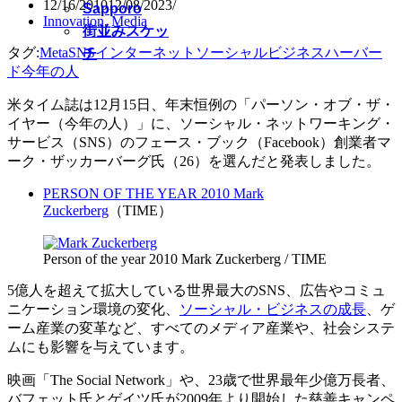
12/16/2010
12/08/2023
Sapporo
Innovation
,
Media
街並みスケッ
タグ:
Meta
SNS
インターネット
ソーシャルビジネス
ハーバー
チ
ド
今年の人
米タイム誌は12月15日、年末恒例の「パーソン・オブ・ザ・
イヤー（今年の人）」に、ソーシャル・ネットワーキング・
サービス（SNS）のフェース・ブック（Facebook）創業者マ
ーク・ザッカーバーグ氏（26）を選んだと発表しました。
PERSON OF THE YEAR 2010 Mark
Zuckerberg
（TIME）
Person of the year 2010 Mark Zuckerberg / TIME
5億人を超えて拡大している世界最大のSNS、広告やコミュ
ニケーション環境の変化、
ソーシャル・ビジネスの成長
、ゲ
ーム産業の変革など、すべてのメディア産業や、社会システ
ムにも影響を与えています。
映画「The Social Network」や、23歳で世界最年少億万長者、
バフェット氏とゲイツ氏が2009年より開始した慈善キャンペ