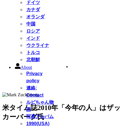
ドイツ
カナダ
オランダ
中国
ロシア
インド
ウクライナ
トルコ
北朝鮮
About
Privacy
policy
連絡:
Contact
ルピちゃん物
米タイム誌2010年「今年の人」はザッ
語
カーバーグ氏
写真アルバム
1990(USA)