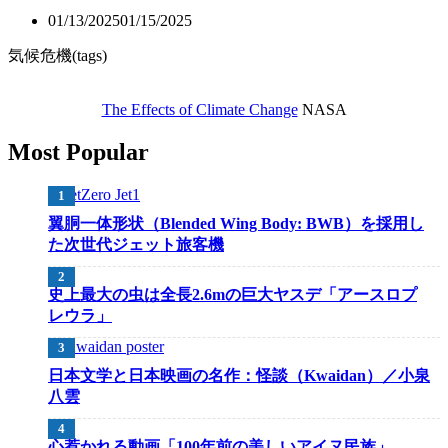
01/13/2025
01/15/2025
気候危機(tags)
The Effects of Climate Change
NASA
Most Popular
翼胴一体形状（Blended Wing Body: BWB）を採用し
た次世代ジェット旅客機
史上最大の虫は全長2.6mの巨大ヤスデ「アースロプ
レウラ」
日本文学と日本映画の名作：怪談（Kwaidan）／小泉
八雲
心惹かれる動画「100年前の美しいアイヌ民族」