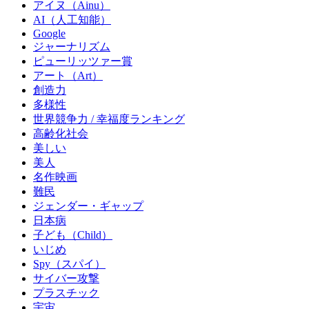
アイヌ（Ainu）
AI（人工知能）
Google
ジャーナリズム
ピューリッツァー賞
アート（Art）
創造力
多様性
世界競争力 / 幸福度ランキング
高齢化社会
美しい
美人
名作映画
難民
ジェンダー・ギャップ
日本病
子ども（Child）
いじめ
Spy（スパイ）
サイバー攻撃
プラスチック
宇宙