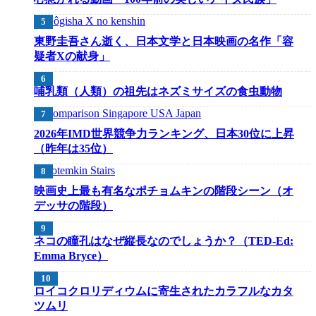
東野圭吾さん逝く、日本文学と日本映画の名作「容
疑者Xの献身」
哺乳類（人類）の祖先はネズミサイズの食虫動物
2026年IMD世界競争力ランキング、日本30位に上昇
（昨年は35位）
映画史上最も有名なポチョムキンの階段シーン（オ
デッサの階段）
ネコの瞳孔はなぜ縦長なのでしょうか？（TED-Ed:
Emma Bryce）
ロイコクロリディウムに寄生されたカラフルなカタ
ツムリ