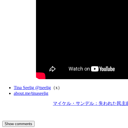
Tina Seelig @tseelig
（x）
about.me/tinaseelig
マイケル・サンデル：失われた民主的議論の技
Show comments