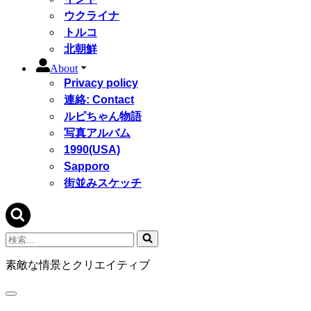
ウクライナ
トルコ
北朝鮮
About
Privacy policy
連絡: Contact
ルピちゃん物語
写真アルバム
1990(USA)
Sapporo
街並みスケッチ
検
索...
素敵な情景とクリエイティブ
ナ