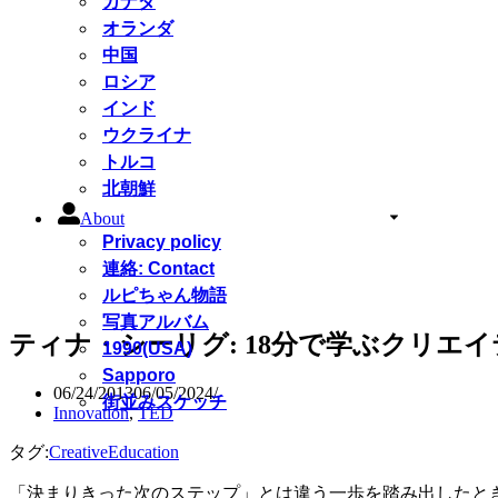
カナダ
オランダ
中国
ロシア
インド
ウクライナ
トルコ
北朝鮮
About
Privacy policy
連絡: Contact
ルピちゃん物語
写真アルバム
ティナ・シーリグ: 18分で学ぶクリエイティビテ
1990(USA)
Sapporo
06/24/2013
06/05/2024
街並みスケッチ
Innovation
,
TED
タグ:
Creative
Education
「決まりきった次のステップ」とは違う一歩を踏み出したと