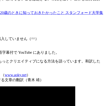
20歳のときに知っておきたかったこと スタンフォード大学集
購入していません（^^）
日本語字幕付で YouTube にありました。
もっとクリエイティブになる方­法を語っています。和訳した
り（
www.aoky.net
）
関する文章の翻訳（青木 靖）