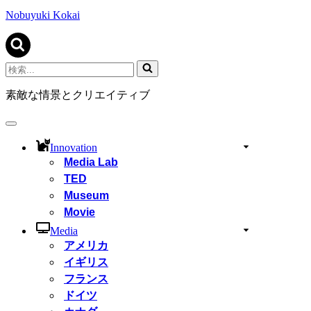
ビ
ゲ
Nobuyuki Kokai
ー
シ
ョ
ン
検
メ
索...
ニ
素敵な情景とクリエイティブ
ュ
ー
ナ
ビ
Innovation
ゲ
Media Lab
ー
TED
シ
ョ
Museum
ン
Movie
メ
ニ
Media
ュ
アメリカ
ー
イギリス
フランス
ドイツ