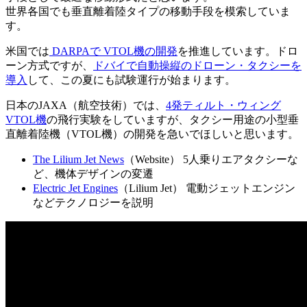
世界各国でも垂直離着陸タイプの移動手段を模索していま
す。
米国では
DARPAで VTOL機の開発
を推進しています。ドロ
ーン方式ですが、
ドバイで自動操縦のドローン・タクシーを
導入
して、この夏にも試験運行が始まります。
日本のJAXA（航空技術）では、
4発ティルト・ウィング
VTOL機
の飛行実験をしていますが、タクシー用途の小型垂
直離着陸機（VTOL機）の開発を急いでほしいと思います。
The Lilium Jet News
（Website） 5人乗りエアタクシーな
ど、機体デザインの変遷
Electric Jet Engines
（Lilium Jet） 電動ジェットエンジン
などテクノロジーを説明