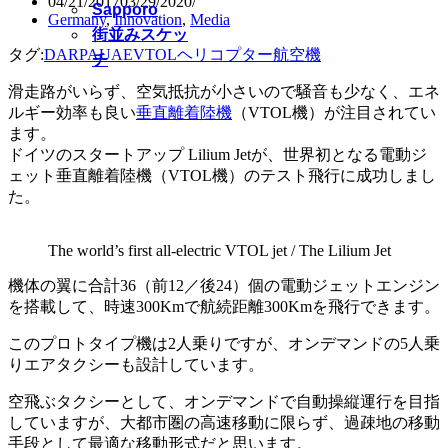
04/21/2017
03/29/2020
Sapporo
Germany
,
Innovation
,
Media
街並みスケッ
タグ:
DARPA
UAE
VTOL
ヘリコプター
航空機
チ
滑走路がいらず、空気抵抗が小さいので騒音も少なく、エネ
ルギー効率も良い
垂直離着陸機
（VTOL機）が注目されてい
ます。
ドイツのスタートアップ Lilium Jetが、世界初となる電動ジ
ェット垂直離着陸機（VTOL機）のテスト飛行に成功しまし
た。
The world’s first all-electric VTOL jet / The Lilium Jet
機体の翼に合計36（前12／後24）個の電動ジェットエンジン
を搭載して、時速300Kmで航続距離300Kmを飛行できます。
このプロトタイプ機は2人乗りですが、オンデマンドの5人乗
りエアタクシーも設計しています。
空飛ぶタクシーとして、オンデマンドで自動操縦運行を目指
していますが、大都市圏の高速移動に限らず、過疎地の移動
手段として最適な移動形式だと思います。