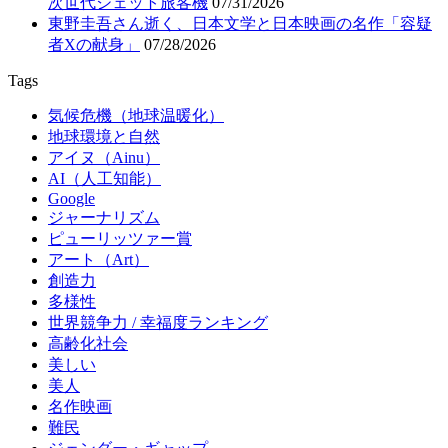
次世代ジェット旅客機
07/31/2026
東野圭吾さん逝く、日本文学と日本映画の名作「容疑
者Xの献身」
07/28/2026
Tags
気候危機（地球温暖化）
地球環境と自然
アイヌ（Ainu）
AI（人工知能）
Google
ジャーナリズム
ピューリッツァー賞
アート（Art）
創造力
多様性
世界競争力 / 幸福度ランキング
高齢化社会
美しい
美人
名作映画
難民