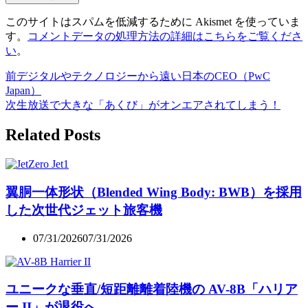
このサイトはスパムを低減するために Akismet を使っていま
す。
コメントデータの処理方法の詳細はこちらをご覧くださ
い
。
前
デジタルやテクノロジーから遠い日本のCEO（PwC
Japan）
次
生放送で大きな「あくび」がオンエアされてしまう！
Related Posts
翼胴一体形状（Blended Wing Body: BWB）を採用
した次世代ジェット旅客機
07/31/2026
07/31/2026
ユニークな垂直/短距離離着陸機の AV-8B「ハリア
ー II」が退役へ