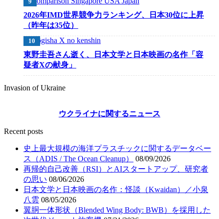
2026年IMD世界競争力ランキング、日本30位に上昇
（昨年は35位）
東野圭吾さん逝く、日本文学と日本映画の名作「容
疑者Xの献身」
Invasion of Ukraine
ウクライナに関するニュース
Recent posts
史上最大規模の海洋プラスチックに関するデータベー
ス（ADIS / The Ocean Cleanup）
08/09/2026
再帰的自己改善（RSI）とAIスタートアップ、研究者
の思い
08/06/2026
日本文学と日本映画の名作：怪談（Kwaidan）／小泉
八雲
08/05/2026
翼胴一体形状（Blended Wing Body: BWB）を採用した