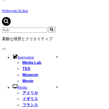
ナ
ビ
ゲ
Nobuyuki Kokai
ー
シ
ョ
ン
検
メ
索...
ニ
素敵な情景とクリエイティブ
ュ
ー
ナ
ビ
Innovation
ゲ
Media Lab
ー
シ
TED
ョ
Museum
ン
Movie
メ
ニ
Media
ュ
アメリカ
ー
イギリス
フランス