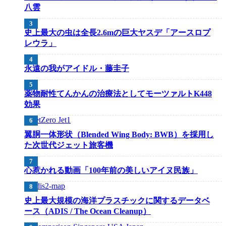
八雲
史上最大の虫は全長2.6mの巨大ヤスデ「アースロプ
レウラ」
永遠の我がアイドル・藤圭子
薬物耐性てんかんの治療法としてモーツァルトK448
効果
翼胴一体形状（Blended Wing Body: BWB）を採用し
た次世代ジェット旅客機
心惹かれる動画「100年前の美しいアイヌ民族」
史上最大規模の海洋プラスチックに関するデータベ
ース（ADIS / The Ocean Cleanup）