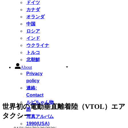
ドイツ
カナダ
オランダ
中国
ロシア
インド
ウクライナ
トルコ
北朝鮮
About
Privacy
policy
連絡:
Contact
ルピちゃん物
世界初の電動垂直離着陸（VTOL）エア
語
タクシー
写真アルバム
1990(USA)