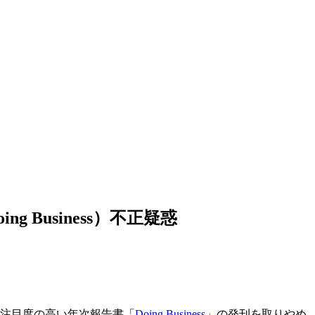
 Business）不正疑惑
注目度の高い年次報告書「
Doing Business
」の発刊を取りやめ