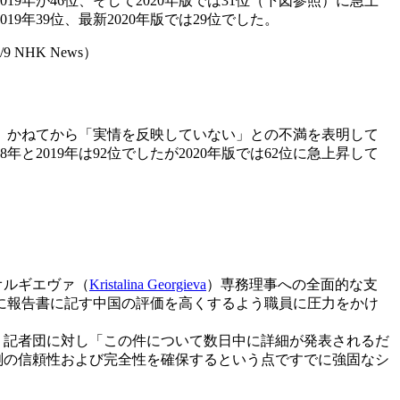
019年が46位、そして2020年版では31位（下図参照）に急上
19年39位、最新2020年版では29位でした。
NHK News）
、かねてから「実情を反映していない」との不満を表明して
と2019年は92位でしたが2020年版では62位に急上昇して
オルギエヴァ（
Kristalina Georgieva
）専務理事への全面的な支
に報告書に記す中国の評価を高くするよう職員に圧力をかけ
は、記者団に対し「この件について数日中に詳細が発表されるだ
測の信頼性および完全性を確保するという点ですでに強固なシ