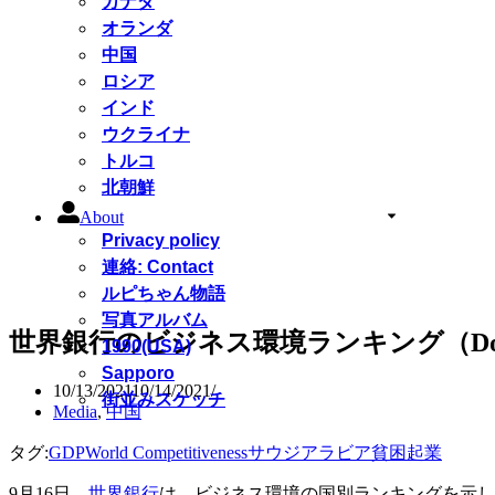
カナダ
オランダ
中国
ロシア
インド
ウクライナ
トルコ
北朝鮮
About
Privacy policy
連絡: Contact
ルピちゃん物語
写真アルバム
世界銀行のビジネス環境ランキング（Doing
1990(USA)
Sapporo
10/13/2021
10/14/2021
街並みスケッチ
Media
,
中国
タグ:
GDP
World Competitiveness
サウジアラビア
貧困
起業
9月16日、
世界銀行
は、ビジネス環境の国別ランキングを示し