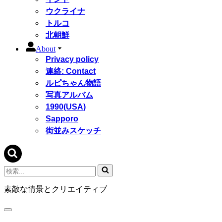
ウクライナ
トルコ
北朝鮮
About
Privacy policy
連絡: Contact
ルピちゃん物語
写真アルバム
1990(USA)
Sapporo
街並みスケッチ
検
索...
素敵な情景とクリエイティブ
ナ