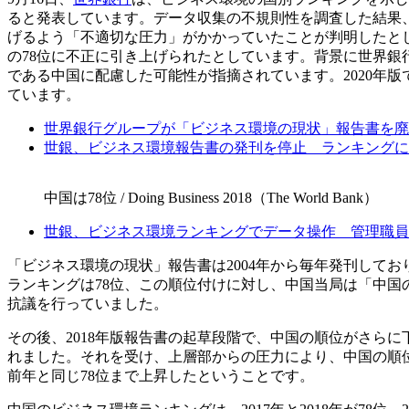
ると発表しています。データ収集の不規則性を調査した結果、
げるよう「不適切な圧力」がかかっていたことが判明したとし
の78位に不正に引き上げられたとしています。背景に世界銀
である中国に配慮した可能性が指摘されています。2020年
ています。
世界銀行グループが「ビジネス環境の現状」報告書を廃
世銀、ビジネス環境報告書の発刊を停止 ランキングに
中国は78位 / Doing Business 2018（The World Bank）
世銀、ビジネス環境ランキングでデータ操作 管理職員
「ビジネス環境の現状」報告書は2004年から毎年発刊しており、
ランキングは78位、この順位付けに対し、中国当局は「中国
抗議を行っていました。
その後、2018年版報告書の起草段階で、中国の順位がさらに
れました。それを受け、上層部からの圧力により、中国の順
前年と同じ78位まで上昇したということです。