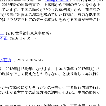
2018年版の同報告書で、上層部から中国のランクを引き上
ています。中国の順位が85位（起草段階）から、前年並み
行が各国に出資金の増額を求めていた時期に、有力な拠出国
版ではサウジアラビアのデータ取扱いをめぐる問題が報告され
止
（9/16 世界銀行東京事務所）
不正
（9/16 ロイター）
が圧力
（12/18, 2020 WSJ）
2018年は15周年になります。中国の前年（2017年版）の
の現状を正しく捉えたものではない」と繰り返し世界銀行に
下がって85位になりそうだとの報告が、世界銀行内部で行わ
位が上がる方向での計算方法の調整が行われ、中国の順位が