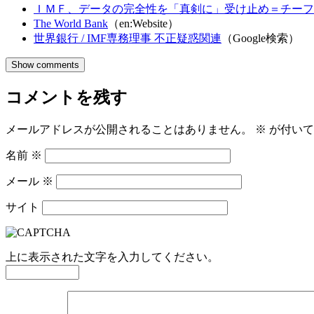
ＩＭＦ、データの完全性を「真剣に」受け止め＝チーフ
The World Bank
（en:Website）
世界銀行 / IMF専務理事 不正疑惑関連
（Google検索）
Show comments
コメントを残す
メールアドレスが公開されることはありません。
※
が付いて
名前
※
メール
※
サイト
上に表示された文字を入力してください。