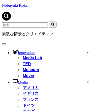
ビ
ゲ
Nobuyuki Kokai
ー
シ
ョ
ン
検
メ
索...
ニ
素敵な情景とクリエイティブ
ュ
ー
ナ
ビ
Innovation
ゲ
Media Lab
ー
TED
シ
ョ
Museum
ン
Movie
メ
ニ
Media
ュ
アメリカ
ー
イギリス
フランス
ドイツ