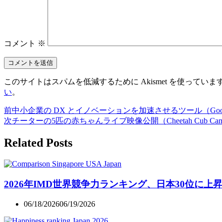
コメント
※
このサイトはスパムを低減するために Akismet を使っていま
い
。
前
中小企業の DX とイノベーションを加速させるツール（Goog
次
チーターの5匹の赤ちゃんライブ映像公開（Cheetah Cub Ca
Related Posts
2026年IMD世界競争力ランキング、日本30位に上昇
06/18/2026
06/19/2026