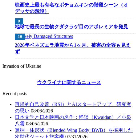
映画史上最も有名なポチョムキンの階段シーン（オ
デッサの階段）
地球で最長の生物クダクラゲ目のアポレミアを発見
2026年ベネズエラ地震から1ヶ月、被害の全容も見え
ず
Invasion of Ukraine
ウクライナに関するニュース
Recent posts
再帰的自己改善（RSI）とAIスタートアップ、研究者
の思い
08/06/2026
日本文学と日本映画の名作：怪談（Kwaidan）／小泉
八雲
08/05/2026
翼胴一体形状（Blended Wing Body: BWB）を採用した
次世代ジェット旅客機
07/31/2026