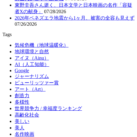
東野圭吾さん逝く、日本文学と日本映画の名作「容疑
者Xの献身」
07/28/2026
2026年ベネズエラ地震から1ヶ月、被害の全容も見えず
07/26/2026
Tags
気候危機（地球温暖化）
地球環境と自然
アイヌ（Ainu）
AI（人工知能）
Google
ジャーナリズム
ピューリッツァー賞
アート（Art）
創造力
多様性
世界競争力 / 幸福度ランキング
高齢化社会
美しい
美人
名作映画