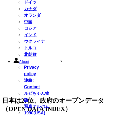
ドイツ
カナダ
オランダ
中国
ロシア
インド
ウクライナ
トルコ
北朝鮮
About
Privacy
policy
連絡:
Contact
ルピちゃん物
日本は27位、政府のオープンデータ
語
写真アルバム
（OPEN DATA INDEX）
1990(USA)