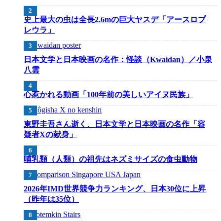
史上最大の虫は全長2.6mの巨大ヤスデ「アースロプ
レウラ」
日本文学と日本映画の名作：怪談（Kwaidan）／小泉
八雲
心惹かれる動画「100年前の美しいアイヌ民族」
東野圭吾さん逝く、日本文学と日本映画の名作「容
疑者Xの献身」
哺乳類（人類）の祖先はネズミサイズの食虫動物
2026年IMD世界競争力ランキング、日本30位に上昇
（昨年は35位）