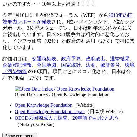
いたのですが・・10年以上も経過！！！！。
今年4月10日に世界経済フォーラム（WEF）から
2013年のIT
競争力レポートが発表
され、1位がフィンランド、2位がシン
ガポール、3位がスウェーデン、日本は昨年の18位から21位
に後退しています。日本のIT競争力は相対的に悪化してお
り、インフラ価格（92位）と政府の利活用（27位）で特に悪
化しています。
評価項目は、
交通時刻表
、
政府予算
、
政府歳出
、
選挙結果
、
企業登記情報
、
全国地図
、
国家統計
、
法令
、
郵便番号
、
環境
／汚染物質
の10項目。項目ごとにスコア化され、日本は合
計で440点（27位）です。
Open Data Index / Open Knowledge Foundation
Open Knowledge Foundation
（Website）
Open Knowledge Foundation Japan
（日本版 Website）
OECDの国際成人力調査、20年前でも1位と思う
（Nobuyuki Kokai）
Show comments