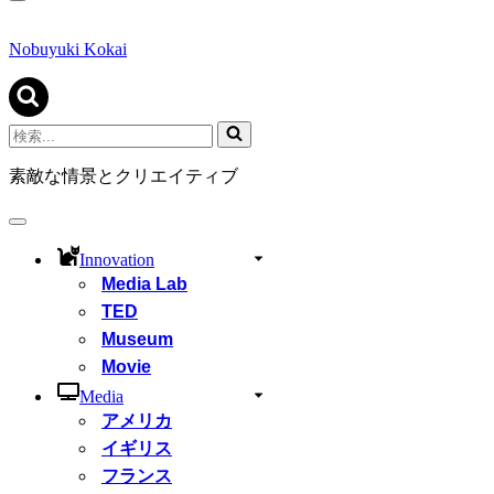
ナ
ビ
ゲ
Nobuyuki Kokai
ー
シ
ョ
ン
検
メ
索...
ニ
素敵な情景とクリエイティブ
ュ
ー
ナ
ビ
Innovation
ゲ
Media Lab
ー
シ
TED
ョ
Museum
ン
Movie
メ
ニ
Media
ュ
アメリカ
ー
イギリス
フランス