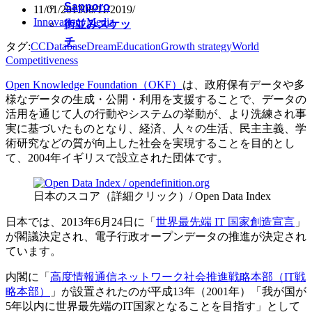
Sapporo
11/01/2013
08/11/2019
Innovation
,
Media
街並みスケッ
チ
タグ:
CC
Database
Dream
Education
Growth strategy
World
Competitiveness
Open Knowledge Foundation（OKF）
は、政府保有データや多
様なデータの生成・公開・利用を支援することで、データの
活用を通じて人の行動やシステムの挙動が、より洗練され事
実に基づいたものとなり、経済、人々の生活、民主主義、学
術研究などの質が向上した社会を実現することを目的とし
て、2004年イギリスで設立された団体です。
日本のスコア（詳細クリック）/ Open Data Index
日本では、2013年6月24日に「
世界最先端 IT 国家創造宣言
」
が閣議決定され、電子行政オープンデータの推進が決定され
ています。
内閣に「
高度情報通信ネットワーク社会推進戦略本部（IT戦
略本部）
」が設置されたのが平成13年（2001年）「我が国が
5年以内に世界最先端のIT国家となることを目指す」として