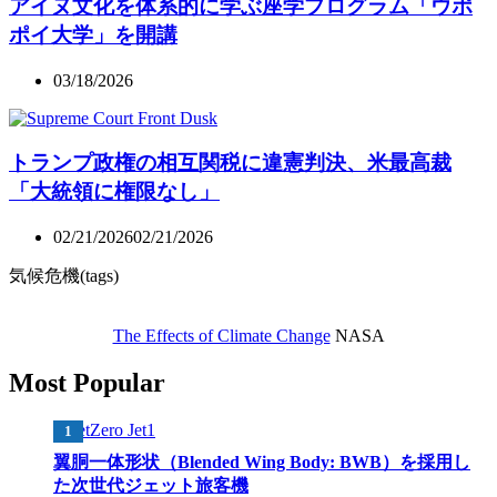
アイヌ文化を体系的に学ぶ座学プログラム「ウポ
ポイ大学」を開講
03/18/2026
トランプ政権の相互関税に違憲判決、米最高裁
「大統領に権限なし」
02/21/2026
02/21/2026
気候危機(tags)
The Effects of Climate Change
NASA
Most Popular
翼胴一体形状（Blended Wing Body: BWB）を採用し
た次世代ジェット旅客機