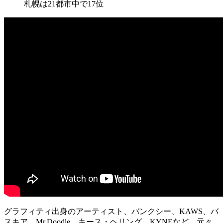
札幌は21都市中で17位
グラフィティ出身のアーティスト、バンクシー、KAWS、バ
スキア、Mr.Doodle、キース・ヘリング、KYNEなど、元々