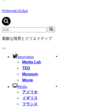
ナ
ビ
ゲ
Nobuyuki Kokai
ー
シ
ョ
ン
検
メ
索...
ニ
素敵な情景とクリエイティブ
ュ
ー
ナ
ビ
Innovation
ゲ
Media Lab
ー
シ
TED
ョ
Museum
ン
Movie
メ
ニ
Media
ュ
アメリカ
ー
イギリス
フランス