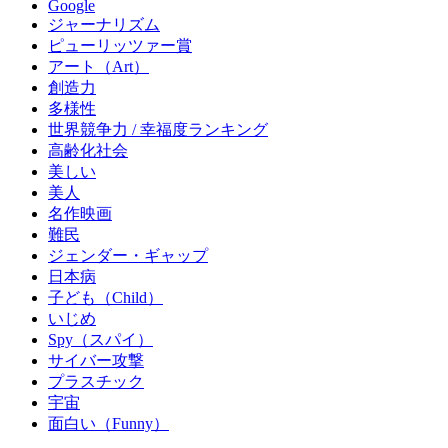
Google
ジャーナリズム
ピューリッツァー賞
アート（Art）
創造力
多様性
世界競争力 / 幸福度ランキング
高齢化社会
美しい
美人
名作映画
難民
ジェンダー・ギャップ
日本病
子ども（Child）
いじめ
Spy（スパイ）
サイバー攻撃
プラスチック
宇宙
面白い（Funny）