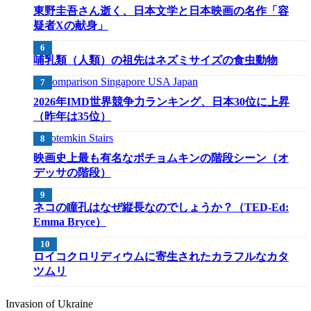
東野圭吾さん逝く、日本文学と日本映画の名作「容
疑者Xの献身」
哺乳類（人類）の祖先はネズミサイズの食虫動物
2026年IMD世界競争力ランキング、日本30位に上昇
（昨年は35位）
映画史上最も有名なポチョムキンの階段シーン（オ
デッサの階段）
ネコの瞳孔はなぜ縦長なのでしょうか？（TED-Ed:
Emma Bryce）
ロイコクロリディウムに寄生されたカラフルなカタ
ツムリ
Invasion of Ukraine