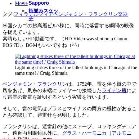
Sapporo
Movie
街並みスケッ
タグ:
フィラデルフィア
ベンジャミン・フランクリン
楽器
チ
米国シカゴの超高層ビル3棟に、同時に落雷する瞬間の映像
を捉えています。
素晴らしいHD動画です。（HD Video was shot on a Canon
EOS 7D.）BGMもいいですね（^^）
Lightning strikes three of the tallest buildings in Chicago at the
same time! / Craig Shimala
ベンジャミン・フランクリン
は、1752年、雷を伴う嵐の中で
凧をあげ、凧糸の末端にワイヤーで接続した
ライデン瓶
によ
り雷雲の帯電を証明するという実験を行います。
そして、雷の電気はプラスとマイナスの両方の極性があるこ
とも確認して、避雷針を発明しました。
フランクリンは、避雷針の他にストーブ、ロッキングチェア
ー、遠近両用眼鏡以外に、
グラス・ハーモニカ（アルモニ