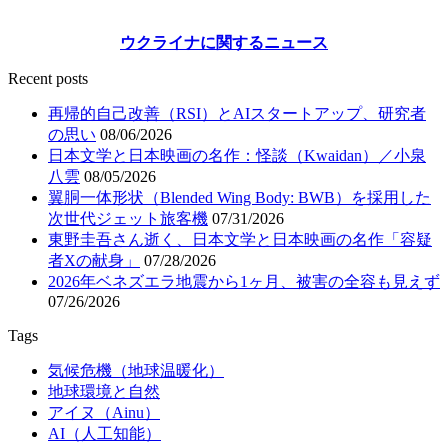
ウクライナに関するニュース
Recent posts
再帰的自己改善（RSI）とAIスタートアップ、研究者
の思い
08/06/2026
日本文学と日本映画の名作：怪談（Kwaidan）／小泉
八雲
08/05/2026
翼胴一体形状（Blended Wing Body: BWB）を採用した
次世代ジェット旅客機
07/31/2026
東野圭吾さん逝く、日本文学と日本映画の名作「容疑
者Xの献身」
07/28/2026
2026年ベネズエラ地震から1ヶ月、被害の全容も見えず
07/26/2026
Tags
気候危機（地球温暖化）
地球環境と自然
アイヌ（Ainu）
AI（人工知能）