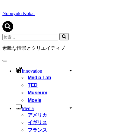
ナ
ビ
ゲ
Nobuyuki Kokai
ー
シ
ョ
ン
検
メ
索...
ニ
素敵な情景とクリエイティブ
ュ
ー
ナ
ビ
Innovation
ゲ
Media Lab
ー
シ
TED
ョ
Museum
ン
Movie
メ
ニ
Media
ュ
アメリカ
ー
イギリス
フランス