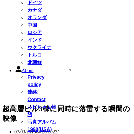
ドイツ
カナダ
オランダ
中国
ロシア
インド
ウクライナ
トルコ
北朝鮮
About
Privacy
policy
連絡:
Contact
ルピちゃん物
超高層ビル3棟に同時に落雷する瞬間の
語
映像
写真アルバム
1990(USA)
07/03/2010
04/26/2023