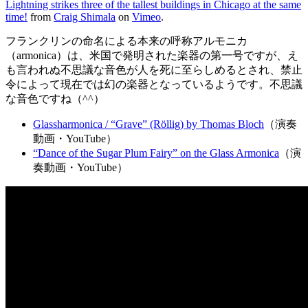
Lightning strikes three of the tallest buildings in Chicago at the same
time!
from
Craig Shimala
on
Vimeo
.
フランクリンの命名による本来の呼称アルモニカ
（armonica）は、米国で発明された楽器の第一号ですが、え
も言われぬ不思議な音色が人を死に至らしめるとされ、禁止
令によって現在では幻の楽器となっているようです。不思議
な音色ですね（^^）
Glassharmonica / “Grave” (Röllig) by Thomas Bloch
（演奏
動画・YouTube）
“Dance of the Sugar Plum Fairy” on the Glass Armonica
（演
奏動画・YouTube）