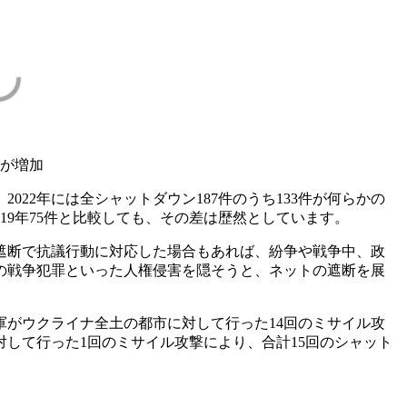
が増加
22年には全シャットダウン187件のうち133件が何らかの
、2019年75件と比較しても、その差は歴然としています。
遮断で抗議行動に対応した場合もあれば、紛争や戦争中、政
の戦争犯罪といった人権侵害を隠そうと、ネットの遮断を展
軍がウクライナ全土の都市に対して行った14回のミサイル攻
して行った1回のミサイル攻撃により、合計15回のシャット