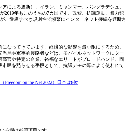
シアによる遮断）、イラン、ミャンマー、バングラデシュ、
2019年もこのうちの7カ国です。政変、抗議運動、暴力犯
々が、憂慮すべき規則性で頻繁にインターネット接続を遮断さ
的になってきています。経済的な影響を最小限にするため、
安当局や軍事的侵略者などは、モバイルネットワークにター
府高官や特定の企業、裕福なエリートがブロードバンド、固
般市民を黙らせる手段として、抗議デモの際によく使われて
dom on the Net 2022）日本は8位
いる欄は必須項目です