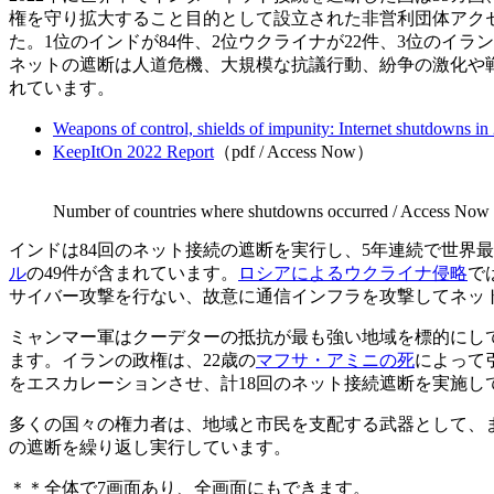
権を守り拡大すること目的として設立された非営利団体アク
た。1位のインドが84件、2位ウクライナが22件、3位のイラン
ネットの遮断は人道危機、大規模な抗議行動、紛争の激化や
れています。
Weapons of control, shields of impunity: Internet shutdowns in
KeepItOn 2022 Report
（pdf / Access Now）
Number of countries where shutdowns occurred / Access Now
インドは84回のネット接続の遮断を実行し、5年連続で世界
ル
の49件が含まれています。
ロシアによるウクライナ侵略
で
サイバー攻撃を行ない、故意に通信インフラを攻撃してネット
ミャンマー軍はクーデターの抵抗が最も強い地域を標的にし
ます。イランの政権は、22歳の
マフサ・アミニの死
によって
をエスカレーションさせ、計18回のネット接続遮断を実施し
多くの国々の権力者は、地域と市民を支配する武器として、
の遮断を繰り返し実行しています。
＊＊全体で7画面あり、全画面にもできます。