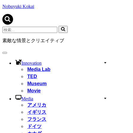
ビ
ゲ
Nobuyuki Kokai
ー
シ
ョ
ン
検
メ
索...
ニ
素敵な情景とクリエイティブ
ュ
ー
ナ
ビ
Innovation
ゲ
Media Lab
ー
TED
シ
ョ
Museum
ン
Movie
メ
ニ
Media
ュ
アメリカ
ー
イギリス
フランス
ドイツ