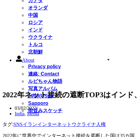
カナダ
オランダ
中国
ロシア
インド
ウクライナ
トルコ
北朝鮮
About
Privacy policy
連絡: Contact
ルピちゃん物語
写真アルバム
2022年ネット接続の遮断TOP3はインド、
1990(USA)
Sapporo
03/02/2023
街並みスケッチ
India
,
Media
タグ:
SNS
イラン
インターネット
ウクライナ
人権
2022年に世界中でインターネット接続を遮断した国は35カ国