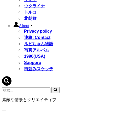
ウクライナ
トルコ
北朝鮮
About
Privacy policy
連絡: Contact
ルピちゃん物語
写真アルバム
1990(USA)
Sapporo
街並みスケッチ
検
索...
素敵な情景とクリエイティブ
ナ