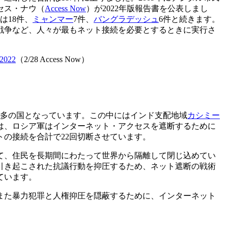
セス・ナウ（
Access Now
）が2022年版報告書を公表しまし
は18件、
ミャンマー
7件、
バングラデッシュ
6件と続きます。
戦争など、人々が最もネット接続を必要とするときに実行さ
 2022
（2/28 Access Now）
最多の国となっています。この中にはインド支配地域
カシミー
は、ロシア軍はインターネット・アクセスを遮断するために
の接続を合計で22回切断させています。
て、住民を長期間にわたって世界から隔離して閉じ込めてい
引き起こされた抗議行動を抑圧するため、ネット遮断の戦術
ています。
また暴力犯罪と人権抑圧を隠蔽するために、インターネット