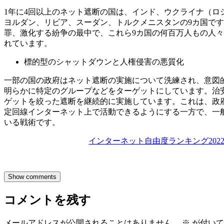
1年に4回以上のネット遮断の国は、インド、ウクライナ（ロ
ヨルダン、リビア、スーダン、トルクメニスタンの9カ国ですが
罪、激化する紛争の最中で、これら9カ国の何百万人もの人
れています。
標的型のシャットダウンと人権侵害の悪質化
一部の国の政府はネット遮断の実施について洗練され、意図
明らかに特定のグループなどをターゲットにしています。治
ゲットを絞った遮断を継続的に実施しています。これは、政
定回線インターネット上で活動できるようにする一方で、一
いる戦術です。
インターネット自由度ランキング2022（Free
Show comments
コメントを残す
メールアドレスが公開されることはありません。
※
が付いて