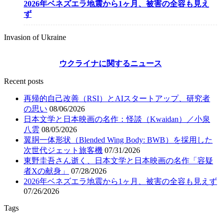
2026年ベネズエラ地震から1ヶ月、被害の全容も見え
ず
Invasion of Ukraine
ウクライナに関するニュース
Recent posts
再帰的自己改善（RSI）とAIスタートアップ、研究者
の思い
08/06/2026
日本文学と日本映画の名作：怪談（Kwaidan）／小泉
八雲
08/05/2026
翼胴一体形状（Blended Wing Body: BWB）を採用した
次世代ジェット旅客機
07/31/2026
東野圭吾さん逝く、日本文学と日本映画の名作「容疑
者Xの献身」
07/28/2026
2026年ベネズエラ地震から1ヶ月、被害の全容も見えず
07/26/2026
Tags