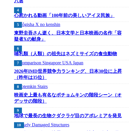
八雲
心惹かれる動画「100年前の美しいアイヌ民族」
東野圭吾さん逝く、日本文学と日本映画の名作「容
疑者Xの献身」
哺乳類（人類）の祖先はネズミサイズの食虫動物
2026年IMD世界競争力ランキング、日本30位に上昇
（昨年は35位）
映画史上最も有名なポチョムキンの階段シーン（オ
デッサの階段）
地球で最長の生物クダクラゲ目のアポレミアを発見