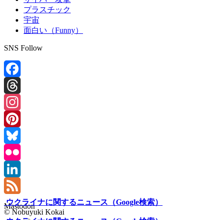
プラスチック
宇宙
面白い（Funny）
SNS Follow
Facebook
Threads
Instagram
Pinterest
Bluesky
Flickr
LinkedIn
Feed
ウクライナに関するニュース（Google検索）
Mastodon
© Nobuyuki Kokai