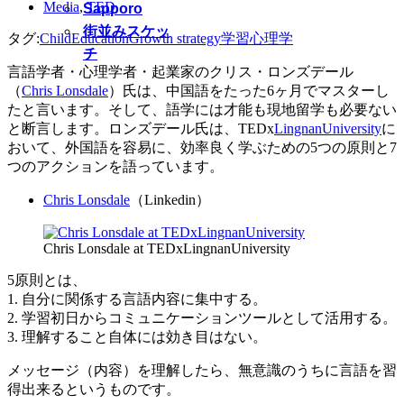
Media
,
TED
Sapporo
街並みスケッ
タグ:
Child
Education
Growth strategy
学習
心理学
チ
言語学者・心理学者・起業家のクリス・ロンズデール
（
Chris Lonsdale
）氏は、中国語をたった6ヶ月でマスターし
たと言います。そして、語学には才能も現地留学も必要ない
と断言します。ロンズデール氏は、TEDx
LingnanUniversity
に
おいて、外国語を容易に、効率良く学ぶための5つの原則と7
つのアクションを語っています。
Chris Lonsdale
（Linkedin）
Chris Lonsdale at TEDxLingnanUniversity
5原則とは、
1. 自分に関係する言語内容に集中する。
2. 学習初日からコミュニケーションツールとして活用する。
3. 理解すること自体には効き目はない。
メッセージ（内容）を理解したら、無意識のうちに言語を習
得出来るというものです。