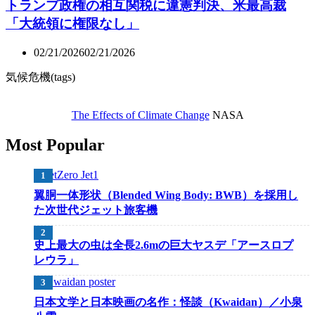
トランプ政権の相互関税に違憲判決、米最高裁
「大統領に権限なし」
02/21/2026
02/21/2026
気候危機(tags)
The Effects of Climate Change
NASA
Most Popular
翼胴一体形状（Blended Wing Body: BWB）を採用し
た次世代ジェット旅客機
史上最大の虫は全長2.6mの巨大ヤスデ「アースロプ
レウラ」
日本文学と日本映画の名作：怪談（Kwaidan）／小泉