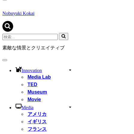
ナ
ビ
ゲ
Nobuyuki Kokai
ー
シ
ョ
ン
検
メ
索...
ニ
素敵な情景とクリエイティブ
ュ
ー
ナ
ビ
Innovation
ゲ
Media Lab
ー
シ
TED
ョ
Museum
ン
Movie
メ
ニ
Media
ュ
アメリカ
ー
イギリス
フランス