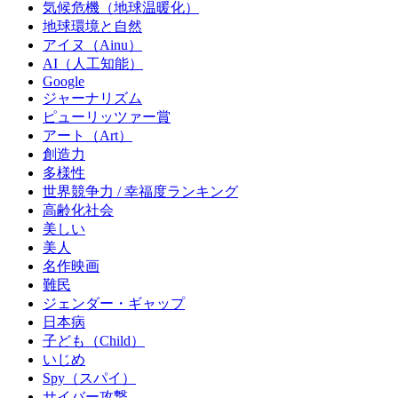
気候危機（地球温暖化）
地球環境と自然
アイヌ（Ainu）
AI（人工知能）
Google
ジャーナリズム
ピューリッツァー賞
アート（Art）
創造力
多様性
世界競争力 / 幸福度ランキング
高齢化社会
美しい
美人
名作映画
難民
ジェンダー・ギャップ
日本病
子ども（Child）
いじめ
Spy（スパイ）
サイバー攻撃