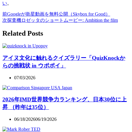
い
。
前
Googleが衛星動画を無料公開（Skybox for Good）
次
探査機ロゼッタのショートムービー: Ambition the film
Related Posts
アイヌ文化に触れるクイズラリー「QuizKnockか
らの挑戦状 in ウポポイ」
07/03/2026
2026年IMD世界競争力ランキング、日本30位に上
昇 （昨年は35位）
06/18/2026
06/19/2026