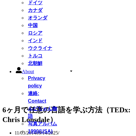
ドイツ
カナダ
オランダ
中国
ロシア
インド
ウクライナ
トルコ
北朝鮮
About
Privacy
policy
連絡:
Contact
6ヶ月で任意の言語を学ぶ方法（TEDx:
ルピちゃん物
語
Chris Lonsdale）
写真アルバム
1990(USA)
11/03/2014
09/14/2025