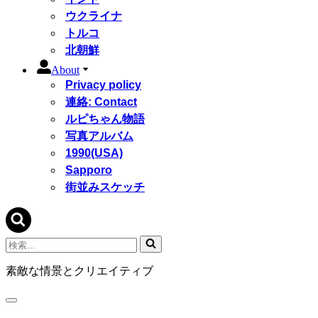
ウクライナ
トルコ
北朝鮮
About
Privacy policy
連絡: Contact
ルピちゃん物語
写真アルバム
1990(USA)
Sapporo
街並みスケッチ
検
索...
素敵な情景とクリエイティブ
ナ