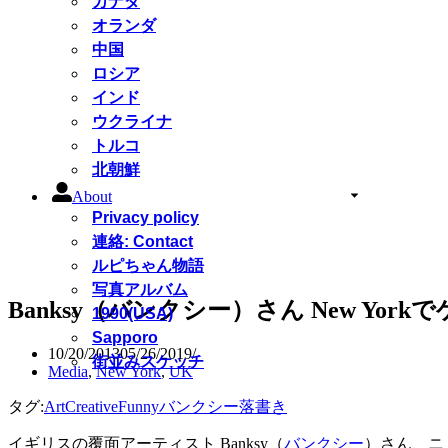
カナダ
オランダ
中国
ロシア
インド
ウクライナ
トルコ
北朝鮮
About
Privacy policy
連絡: Contact
ルピちゃん物語
写真アルバム
Banksy（バンクシー）さん New Yor
1990(USA)
Sapporo
10/20/2013
05/26/2019
街並みスケッチ
Media
,
New York
,
UK
タグ:
Art
Creative
Funny
バンクシー
落書き
イギリスの覆面アーティスト Banksy（
バンクシー
）さん、ニ