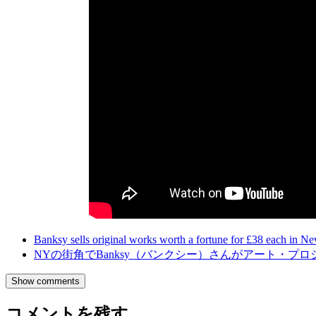
Banksy sells original works worth a fortune for £38 each in N
NYの街角でBanksy（バンクシー）さんがアート・プ
Show comments
コメントを残す