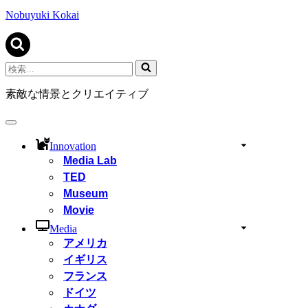
ビ
ゲ
Nobuyuki Kokai
ー
シ
ョ
ン
検
メ
索...
ニ
素敵な情景とクリエイティブ
ュ
ー
ナ
ビ
Innovation
ゲ
Media Lab
ー
TED
シ
ョ
Museum
ン
Movie
メ
ニ
Media
ュ
アメリカ
ー
イギリス
フランス
ドイツ