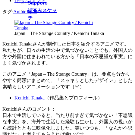
1件のコメント
Sapporo
街並みスケッ
タグ:
Anime
Japan
チ
Japan – The Strange Country / Kenichi Tanaka
Kenichi Tanakaさんが制作した日本を紹介するアニメです。
私たちが、日々の生活の中で気づかないことでも、外国人の
方や外国に住まわれている方から「日本の不思議な事実」に
よく気づかされます。
このアニメ「Japan – The Strange Country」は、要点を分かり
やすく簡潔にまとめて、「スッキリとしたデザイン」とした
素晴らしいアニメーションです（^^）
Kenichi Tanaka
（作品集とプロフィール）
Kenichiさんのコメント：
日本で生活していると、当たり前すぎて気づかない「不思議
な事実」を、海外で生活した経験も生かし、外国人の視点か
ら統計とともに映像化しました。笑いつつも、「なんか不思
議だな」と考えてもらえれば幸いです。