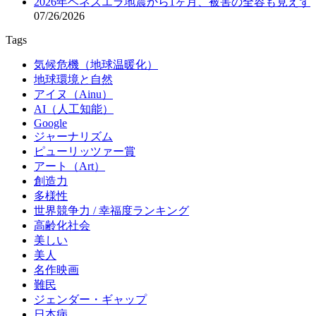
2026年ベネズエラ地震から1ヶ月、被害の全容も見えず
07/26/2026
Tags
気候危機（地球温暖化）
地球環境と自然
アイヌ（Ainu）
AI（人工知能）
Google
ジャーナリズム
ピューリッツァー賞
アート（Art）
創造力
多様性
世界競争力 / 幸福度ランキング
高齢化社会
美しい
美人
名作映画
難民
ジェンダー・ギャップ
日本病