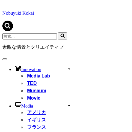
ナ
ビ
ゲ
Nobuyuki Kokai
ー
シ
ョ
ン
検
メ
索...
ニ
素敵な情景とクリエイティブ
ュ
ー
ナ
ビ
Innovation
ゲ
Media Lab
ー
シ
TED
ョ
Museum
ン
Movie
メ
ニ
Media
ュ
アメリカ
ー
イギリス
フランス