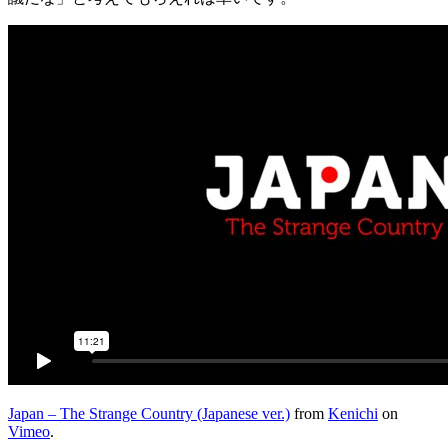
Japan – The Strange Country (Japanese ver.)
from
Kenichi
on
Vimeo
.