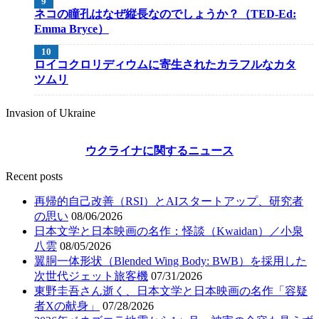
ネコの瞳孔はなぜ縦長なのでしょうか？（TED-Ed:
Emma Bryce）
ロイコクロリディウムに寄生されたカラフルなカタ
ツムリ
Invasion of Ukraine
ウクライナに関するニュース
Recent posts
再帰的自己改善（RSI）とAIスタートアップ、研究者
の思い
08/06/2026
日本文学と日本映画の名作：怪談（Kwaidan）／小泉
八雲
08/05/2026
翼胴一体形状（Blended Wing Body: BWB）を採用した
次世代ジェット旅客機
07/31/2026
東野圭吾さん逝く、日本文学と日本映画の名作「容疑
者Xの献身」
07/28/2026