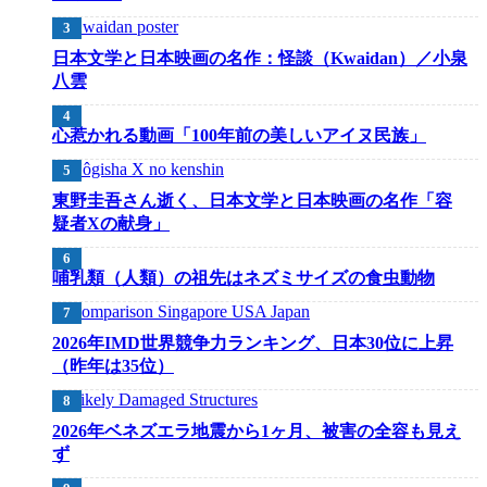
日本文学と日本映画の名作：怪談（Kwaidan）／小泉
八雲
心惹かれる動画「100年前の美しいアイヌ民族」
東野圭吾さん逝く、日本文学と日本映画の名作「容
疑者Xの献身」
哺乳類（人類）の祖先はネズミサイズの食虫動物
2026年IMD世界競争力ランキング、日本30位に上昇
（昨年は35位）
2026年ベネズエラ地震から1ヶ月、被害の全容も見え
ず