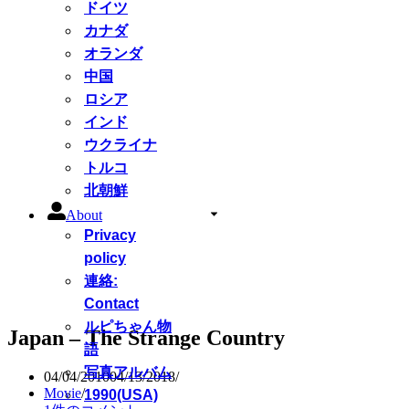
ドイツ
カナダ
オランダ
中国
ロシア
インド
ウクライナ
トルコ
北朝鮮
About
Privacy
policy
連絡:
Contact
ルピちゃん物
Japan – The Strange Country
語
写真アルバム
04/04/2010
04/13/2018
Movie
1990(USA)