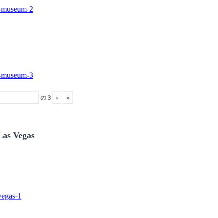
の
3
›
»
Las Vegas