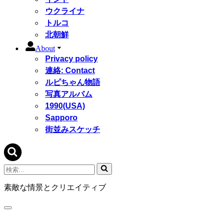
ウクライナ
トルコ
北朝鮮
About
Privacy policy
連絡: Contact
ルピちゃん物語
写真アルバム
1990(USA)
Sapporo
街並みスケッチ
検
索...
素敵な情景とクリエイティブ
ナ