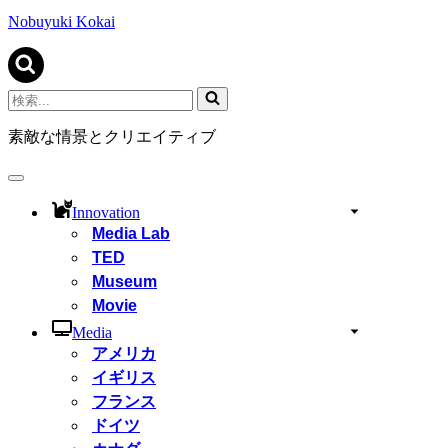
ビ
ゲ
Nobuyuki Kokai
ー
シ
ョ
ン
検
メ
索...
ニ
素敵な情景とクリエイティブ
ュ
ー
ナ
ビ
Innovation
ゲ
Media Lab
ー
TED
シ
ョ
Museum
ン
Movie
メ
ニ
Media
ュ
アメリカ
ー
イギリス
フランス
ドイツ