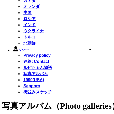
カナダ
オランダ
中国
ロシア
インド
ウクライナ
トルコ
北朝鮮
About
Privacy policy
連絡: Contact
ルピちゃん物語
写真アルバム
1990(USA)
Sapporo
街並みスケッチ
写真アルバム（Photo gallerie