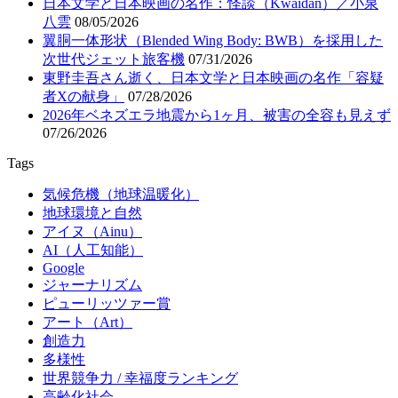
日本文学と日本映画の名作：怪談（Kwaidan）／小泉
八雲
08/05/2026
翼胴一体形状（Blended Wing Body: BWB）を採用した
次世代ジェット旅客機
07/31/2026
東野圭吾さん逝く、日本文学と日本映画の名作「容疑
者Xの献身」
07/28/2026
2026年ベネズエラ地震から1ヶ月、被害の全容も見えず
07/26/2026
Tags
気候危機（地球温暖化）
地球環境と自然
アイヌ（Ainu）
AI（人工知能）
Google
ジャーナリズム
ピューリッツァー賞
アート（Art）
創造力
多様性
世界競争力 / 幸福度ランキング
高齢化社会