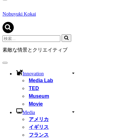
ナ
ビ
ゲ
Nobuyuki Kokai
ー
シ
ョ
ン
検
メ
索...
ニ
素敵な情景とクリエイティブ
ュ
ー
ナ
ビ
Innovation
ゲ
Media Lab
ー
シ
TED
ョ
Museum
ン
Movie
メ
ニ
Media
ュ
アメリカ
ー
イギリス
フランス