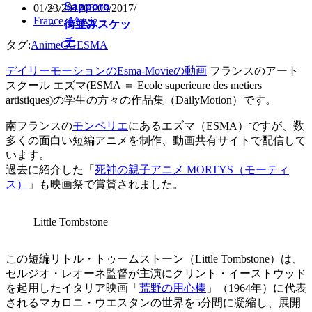
Sapporo
01/23/2012
03/03/2017
France
,
Movie
街並みスケッ
チ
タグ:
Anime
CG
ESMA
デイリーモーションのEsma-Movieの動画
フランスのアート
スクール エズマ(ESMA ＝ Ecole superieure des metiers
artistiques)の学生の方々の作品集（DailyMotion）です。
南フランスの
モンペリエ
にあるエズマ（ESMA）ですが、数
多くの面白い短編アニメを制作、動画共有サイトで配信して
います。
過去に紹介した「
死神の親子アニメ MORTYS（モーティ
ス）
」も映画祭で賞賛されました。
Little Tombstone
この短編リトル・トゥームストーン（Little Tombstone）は、
セルジオ・レオーネ監督が主演にクリント・イーストウッド
を起用したイタリア映画「
荒野の用心棒
」（1964年）に代表
されるマカロニ・ウエスタンの世界を5分間に凝縮し、展開