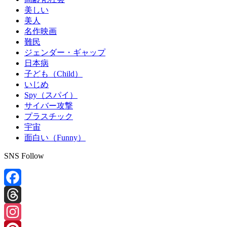
美しい
美人
名作映画
難民
ジェンダー・ギャップ
日本病
子ども（Child）
いじめ
Spy（スパイ）
サイバー攻撃
プラスチック
宇宙
面白い（Funny）
SNS Follow
Facebook
Threads