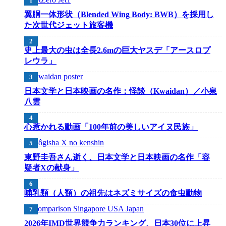
翼胴一体形状（Blended Wing Body: BWB）を採用し
た次世代ジェット旅客機
史上最大の虫は全長2.6mの巨大ヤスデ「アースロプ
レウラ」
日本文学と日本映画の名作：怪談（Kwaidan）／小泉
八雲
心惹かれる動画「100年前の美しいアイヌ民族」
東野圭吾さん逝く、日本文学と日本映画の名作「容
疑者Xの献身」
哺乳類（人類）の祖先はネズミサイズの食虫動物
2026年IMD世界競争力ランキング、日本30位に上昇