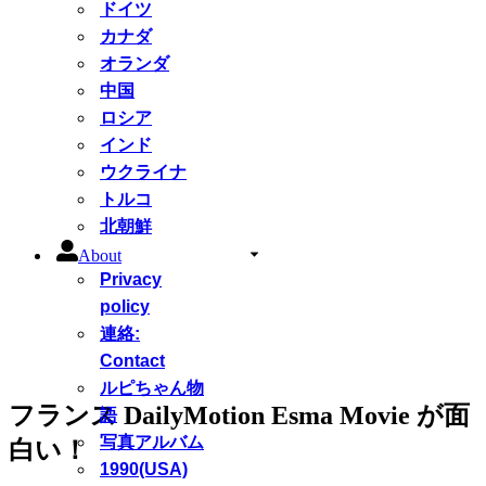
ドイツ
カナダ
オランダ
中国
ロシア
インド
ウクライナ
トルコ
北朝鮮
About
Privacy
policy
連絡:
Contact
ルピちゃん物
フランス DailyMotion Esma Movie が面
語
写真アルバム
白い！
1990(USA)