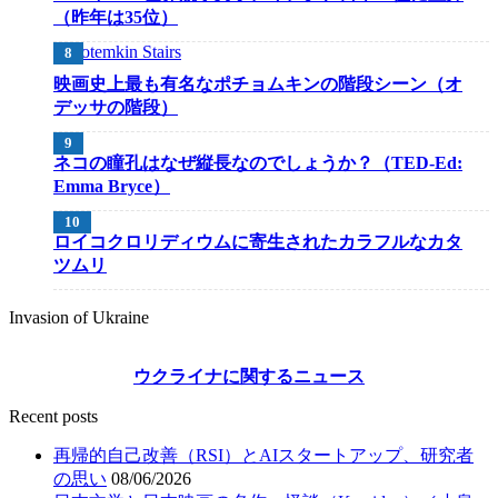
（昨年は35位）
映画史上最も有名なポチョムキンの階段シーン（オ
デッサの階段）
ネコの瞳孔はなぜ縦長なのでしょうか？（TED-Ed:
Emma Bryce）
ロイコクロリディウムに寄生されたカラフルなカタ
ツムリ
Invasion of Ukraine
ウクライナに関するニュース
Recent posts
再帰的自己改善（RSI）とAIスタートアップ、研究者
の思い
08/06/2026