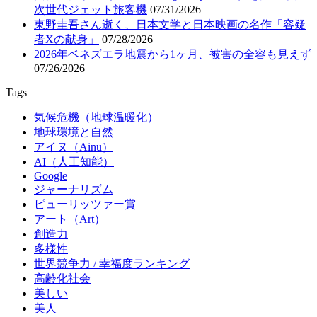
次世代ジェット旅客機
07/31/2026
東野圭吾さん逝く、日本文学と日本映画の名作「容疑
者Xの献身」
07/28/2026
2026年ベネズエラ地震から1ヶ月、被害の全容も見えず
07/26/2026
Tags
気候危機（地球温暖化）
地球環境と自然
アイヌ（Ainu）
AI（人工知能）
Google
ジャーナリズム
ピューリッツァー賞
アート（Art）
創造力
多様性
世界競争力 / 幸福度ランキング
高齢化社会
美しい
美人