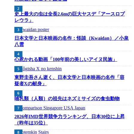
史上最大の虫は全長2.6mの巨大ヤスデ「アースロプ
レウラ」
日本文学と日本映画の名作：怪談（Kwaidan）／小泉
八雲
心惹かれる動画「100年前の美しいアイヌ民族」
東野圭吾さん逝く、日本文学と日本映画の名作「容
疑者Xの献身」
哺乳類（人類）の祖先はネズミサイズの食虫動物
2026年IMD世界競争力ランキング、日本30位に上昇
（昨年は35位）