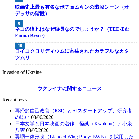
映画史上最も有名なポチョムキンの階段シーン（オ
デッサの階段）
ネコの瞳孔はなぜ縦長なのでしょうか？（TED-Ed:
Emma Bryce）
ロイコクロリディウムに寄生されたカラフルなカタ
ツムリ
Invasion of Ukraine
ウクライナに関するニュース
Recent posts
再帰的自己改善（RSI）とAIスタートアップ、研究者
の思い
08/06/2026
日本文学と日本映画の名作：怪談（Kwaidan）／小泉
八雲
08/05/2026
翼胴一体形状（Blended Wing Body: BWB）を採用した