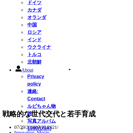
ドイツ
カナダ
オランダ
中国
ロシア
インド
ウクライナ
トルコ
北朝鮮
About
Privacy
policy
連絡:
Contact
ルピちゃん物
戦略的な世代交代と若手育成
語
写真アルバム
07/29/2010
07/23/2021
1990(USA)
Innovation
,
Movie