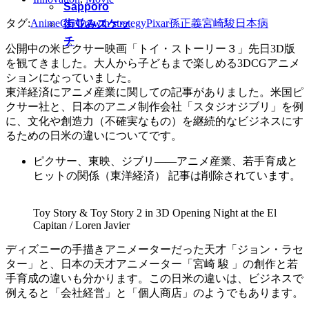
Sapporo
タグ:
Anime
CG
Growth strategy
Pixar
孫正義
宮崎駿
日本病
街並みスケッ
チ
公開中の米ピクサー映画「トイ・ストーリー３」先日3D版
を観てきました。大人から子どもまで楽しめる3DCGアニメ
ションになっていました。
東洋経済にアニメ産業に関しての記事がありました。米国ピ
クサー社と、日本のアニメ制作会社「スタジオジブリ」を例
に、文化や創造力（不確実なもの）を継続的なビジネスにす
るための日米の違いについてです。
ピクサー、東映、ジブリ――アニメ産業、若手育成と
ヒットの関係（東洋経済） 記事は削除されています。
Toy Story & Toy Story 2 in 3D Opening Night at the El
Capitan / Loren Javier
ディズニーの手描きアニメーターだった天才「ジョン・ラセ
ター」と、日本の天才アニメーター「宮崎 駿 」の創作と若
手育成の違いも分かります。この日米の違いは、ビジネスで
例えると「会社経営」と「個人商店」のようでもあります。