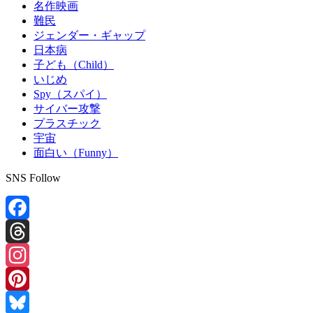
名作映画
難民
ジェンダー・ギャップ
日本病
子ども（Child）
いじめ
Spy（スパイ）
サイバー攻撃
プラスチック
宇宙
面白い（Funny）
SNS Follow
Facebook
Threads
Instagram
Pinterest