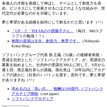
各個人の才能を発掘して伸ばし、チームとして創造力を高
め、ビジネスにして発展させるにはどのような仕組みや、世
代交代が必要なのかを示唆しています。
夢と希望がある組織を如何にして創るかだと思います（^^）
「UP」と「PIXARの小西園子さん」
（毎日、Melスク
リプトの勉強！！）
無限の資源は文化、創造力、教育です。
（Nobuyuki
Kokai Blog）
ソフトバンクグループ代表 孫 正義（52歳）の後継者発掘・
育成を目的とした「ソフトバンクアカデミア」が、受講生の
募集を始めました。社内外の受講生300人に対して、9月から
週１回、孫正義社長らが講義。孫社長は「20年以内にアカデ
ミアの誰かに（社長の）バトンを渡す」意向です。夢と希望
がありますね（^^）
求めるのは「高い志」、報酬は100億円–ソフトバンク
アカデミア開校
（cnet japan）
ソフトバンクアカデミア