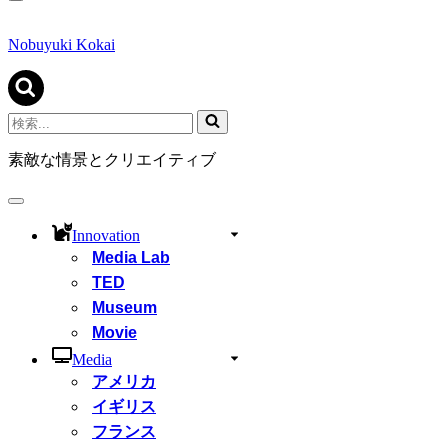
ナ
ビ
ゲ
Nobuyuki Kokai
ー
シ
ョ
ン
検
メ
索...
ニ
素敵な情景とクリエイティブ
ュ
ー
ナ
ビ
Innovation
ゲ
Media Lab
ー
シ
TED
ョ
Museum
ン
Movie
メ
ニ
Media
ュ
アメリカ
ー
イギリス
フランス