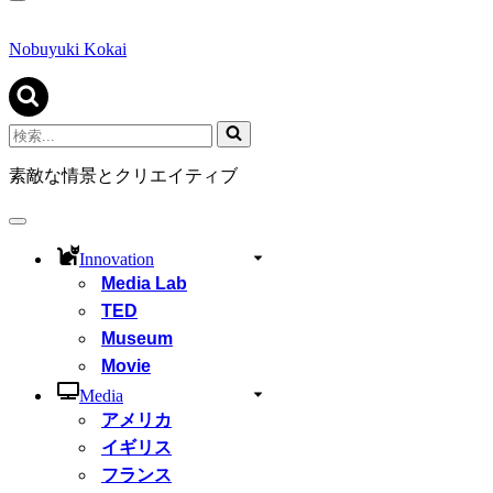
ナ
ビ
ゲ
Nobuyuki Kokai
ー
シ
ョ
ン
検
メ
索...
ニ
素敵な情景とクリエイティブ
ュ
ー
ナ
ビ
Innovation
ゲ
Media Lab
ー
シ
TED
ョ
Museum
ン
Movie
メ
ニ
Media
ュ
アメリカ
ー
イギリス
フランス