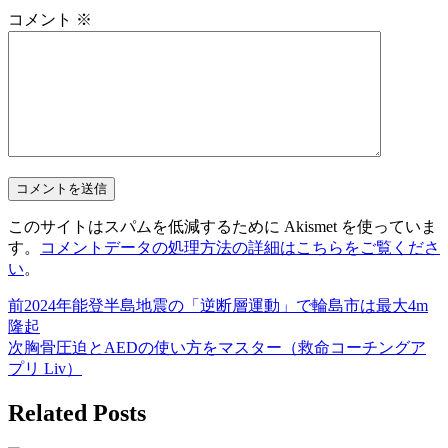
コメント
※
このサイトはスパムを低減するために Akismet を使っていま
す。
コメントデータの処理方法の詳細はこちらをご覧くださ
い
。
前
2024年能登半島地震の「逆断層運動」で輪島市は最大4m
隆起
次
胸骨圧迫とAEDの使い方をマスター（救命コーチングア
プリ Liv）
Related Posts