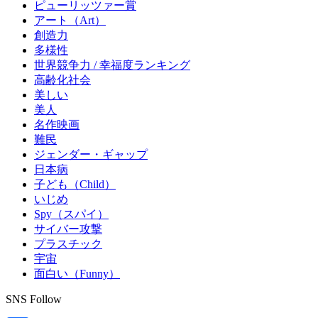
ピューリッツァー賞
アート（Art）
創造力
多様性
世界競争力 / 幸福度ランキング
高齢化社会
美しい
美人
名作映画
難民
ジェンダー・ギャップ
日本病
子ども（Child）
いじめ
Spy（スパイ）
サイバー攻撃
プラスチック
宇宙
面白い（Funny）
SNS Follow