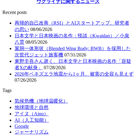
ウクライナに関するニュース
Recent posts
再帰的自己改善（RSI）とAIスタートアップ、研究者
の思い
08/06/2026
日本文学と日本映画の名作：怪談（Kwaidan）／小泉
八雲
08/05/2026
翼胴一体形状（Blended Wing Body: BWB）を採用した
次世代ジェット旅客機
07/31/2026
東野圭吾さん逝く、日本文学と日本映画の名作「容疑
者Xの献身」
07/28/2026
2026年ベネズエラ地震から1ヶ月、被害の全容も見えず
07/26/2026
Tags
気候危機（地球温暖化）
地球環境と自然
アイヌ（Ainu）
AI（人工知能）
Google
ジャーナリズム