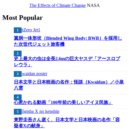
The Effects of Climate Change
NASA
Most Popular
翼胴一体形状（Blended Wing Body: BWB）を採用し
た次世代ジェット旅客機
史上最大の虫は全長2.6mの巨大ヤスデ「アースロプ
レウラ」
日本文学と日本映画の名作：怪談（Kwaidan）／小泉
八雲
心惹かれる動画「100年前の美しいアイヌ民族」
東野圭吾さん逝く、日本文学と日本映画の名作「容
疑者Xの献身」