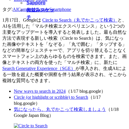
Sapporo
タグ:
AI
Computer
Google
Smartphone
街並みスケッ
チ
1月17日、Googleは
Circle to Search（丸でかこって検索）
と、
AIを活用した「マルチ検索エクスペリエンス」という2つの
主要なアップデートを導入すると発表しました。最も自然な
方法で表現する新しい検索（Circle to Search）は、気になっ
た画像やテキストを「なぞる」「丸で囲む」「タップする」
などの簡単なジェスチャーで、アプリを切り替えることなく
スマートフォン上のあらゆるものを検索できます。また、画
像とテキストの両方を使った「マルチ検索」に、新たに
Search Generative Experience（SGE）
が導入され、生成AIによ
る一致を超えた概要や洞察を伴う結果が表示され、そこから
複雑な質問もできます。
New ways to search in 2024
（1/17 blog.google）
Circle (or highlight or scribble) to Search
（1/17
blog.google）
気になったら、丸でかこって検索しましょう
（1/18
Google Japan Blog）