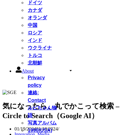
ドイツ
カナダ
オランダ
中国
ロシア
インド
ウクライナ
トルコ
北朝鮮
About
Privacy
policy
連絡:
Contact
気になったら、丸でかこって検索 –
ルピちゃん物
Circle to Search（Google AI）
語
写真アルバム
01/19/2024
01/19/2024
1990(USA)
Innovation
,
Media