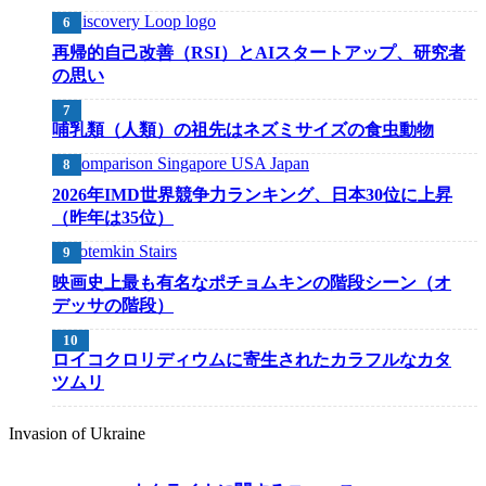
再帰的自己改善（RSI）とAIスタートアップ、研究者
の思い
哺乳類（人類）の祖先はネズミサイズの食虫動物
2026年IMD世界競争力ランキング、日本30位に上昇
（昨年は35位）
映画史上最も有名なポチョムキンの階段シーン（オ
デッサの階段）
ロイコクロリディウムに寄生されたカラフルなカタ
ツムリ
Invasion of Ukraine