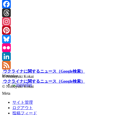
Facebook
Threads
Instagram
Pinterest
Bluesky
Flickr
LinkedIn
ウクライナに関するニュース（Google検索）
Feed
Mastodon
© Nobuyuki Kokai
ウクライナに関するニュース（Google検索）
© Nobuyuki Kokai
Meta
サイト管理
ログアウト
投稿フィード