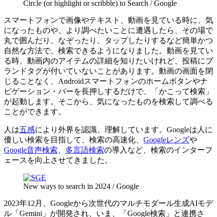
Circle (or highlight or scribble) to Search / Google
スマートフォンで画像やテキスト、動画を見ている時に、気
になったものや、より調べたいことに遭遇したら、その場で
丸で囲んだり、なぞったり、タップしたりするなど簡単かつ
自然な方法で、検索できるようになりました。動画を見てい
る時、動画内のアイテムの詳細を知りたいけれど、投稿にブ
ランドタグが付いていないことがあります。動画の画面を閉
じることなく、Androidスマートフォンのホームボタンやナ
ビゲーション・バーを長押しするだけで、「かこって検索」
が起動します。そこから、気になったものを検索して調べる
ことができます。
人は
五感
により外界を認識、理解しています。Googleは人に
優しい検索を目指して、検索の高速化、
Googleレンズ
や
Google音声検索
、
多言語検索
の導入など、検索のインターフ
ェースを向上させてきました。
New ways to search in 2024 / Google
2023年12月、Googleから次世代のマルチモダール生成AIモデ
ル「Gemini」が開発され、いま、「Google検索」と連携さ