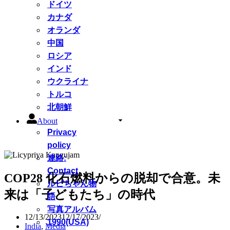
ドイツ
カナダ
オランダ
中国
ロシア
インド
ウクライナ
トルコ
北朝鮮
About
Privacy
policy
連絡:
Contact
COP28 化石燃料からの脱却で合意。未
ルピちゃん物
来は「子どもたち」の時代
語
写真アルバム
12/13/2023
12/17/2023
1990(USA)
India
,
Media