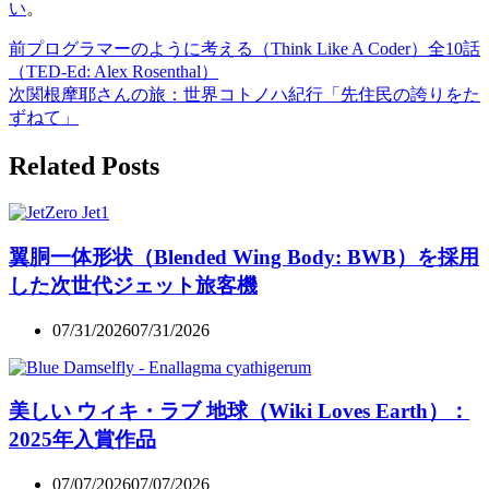
い
。
前
プログラマーのように考える（Think Like A Coder）全10話
（TED-Ed: Alex Rosenthal）
次
関根摩耶さんの旅：世界コトノハ紀行「先住民の誇りをた
ずねて」
Related Posts
翼胴一体形状（Blended Wing Body: BWB）を採用
した次世代ジェット旅客機
07/31/2026
07/31/2026
美しい ウィキ・ラブ 地球（Wiki Loves Earth）：
2025年入賞作品
07/07/2026
07/07/2026