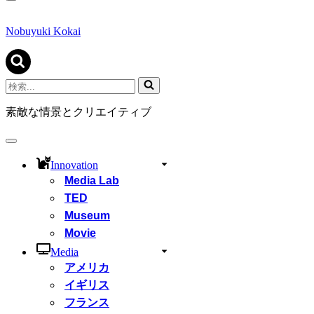
ナ
ビ
ゲ
Nobuyuki Kokai
ー
シ
ョ
ン
検
メ
索...
ニ
素敵な情景とクリエイティブ
ュ
ー
ナ
ビ
Innovation
ゲ
Media Lab
ー
シ
TED
ョ
Museum
ン
Movie
メ
ニ
Media
ュ
アメリカ
ー
イギリス
フランス