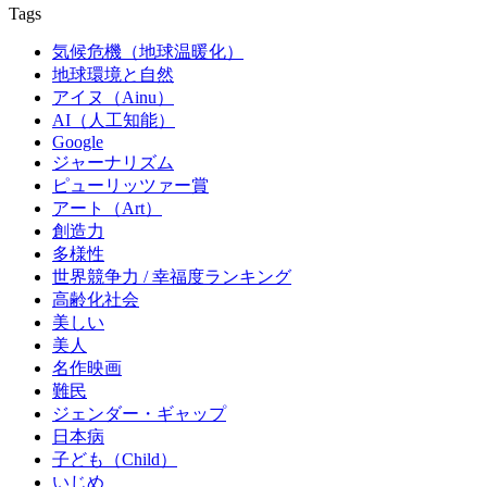
Tags
気候危機（地球温暖化）
地球環境と自然
アイヌ（Ainu）
AI（人工知能）
Google
ジャーナリズム
ピューリッツァー賞
アート（Art）
創造力
多様性
世界競争力 / 幸福度ランキング
高齢化社会
美しい
美人
名作映画
難民
ジェンダー・ギャップ
日本病
子ども（Child）
いじめ