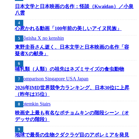
日本文学と日本映画の名作：怪談（Kwaidan）／小泉
八雲
心惹かれる動画「100年前の美しいアイヌ民族」
東野圭吾さん逝く、日本文学と日本映画の名作「容
疑者Xの献身」
哺乳類（人類）の祖先はネズミサイズの食虫動物
2026年IMD世界競争力ランキング、日本30位に上昇
（昨年は35位）
映画史上最も有名なポチョムキンの階段シーン（オ
デッサの階段）
地球で最長の生物クダクラゲ目のアポレミアを発見