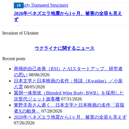
2026年ベネズエラ地震から1ヶ月、被害の全容も見え
ず
Invasion of Ukraine
ウクライナに関するニュース
Recent posts
再帰的自己改善（RSI）とAIスタートアップ、研究者
の思い
08/06/2026
日本文学と日本映画の名作：怪談（Kwaidan）／小泉
八雲
08/05/2026
翼胴一体形状（Blended Wing Body: BWB）を採用した
次世代ジェット旅客機
07/31/2026
東野圭吾さん逝く、日本文学と日本映画の名作「容疑
者Xの献身」
07/28/2026
2026年ベネズエラ地震から1ヶ月、被害の全容も見えず
07/26/2026