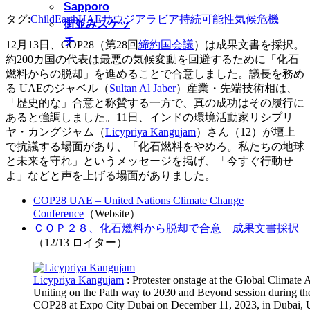
Sapporo
タグ:
Child
Earth
UAE
サウジアラビア
持続可能性
気候危機
街並みスケッ
チ
12月13日、COP28（第28回
締約国会議
）は成果文書を採択。
約200カ国の代表は最悪の気候変動を回避するために「化石
燃料からの脱却」を進めることで合意しました。議長を務め
る UAEのジャベル（
Sultan Al Jaber
）産業・先端技術相は、
「歴史的な」合意と称賛する一方で、真の成功はその履行に
あると強調しました。11日、インドの環境活動家リシプリ
ヤ・カングジャム（
Licypriya Kangujam
）さん（12）が壇上
で抗議する場面があり、「化石燃料をやめろ。私たちの地球
と未来を守れ」というメッセージを掲げ、「今すぐ行動せ
よ」などと声を上げる場面がありました。
COP28 UAE – United Nations Climate Change
Conference
（Website）
ＣＯＰ２８、化石燃料から脱却で合意 成果文書採択
（12/13 ロイター）
Licypriya Kangujam
: Protester onstage at the Global Climate 
Uniting on the Path way to 2030 and Beyond session during 
COP28 at Expo City Dubai on December 11, 2023, in Dubai, U