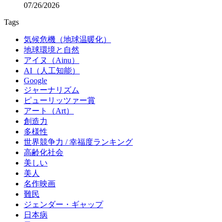
07/26/2026
Tags
気候危機（地球温暖化）
地球環境と自然
アイヌ（Ainu）
AI（人工知能）
Google
ジャーナリズム
ピューリッツァー賞
アート（Art）
創造力
多様性
世界競争力 / 幸福度ランキング
高齢化社会
美しい
美人
名作映画
難民
ジェンダー・ギャップ
日本病