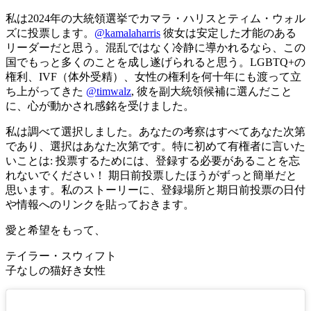
私は2024年の大統領選挙でカマラ・ハリスとティム・ウォル
ズに投票します。
@kamalaharris
彼女は安定した才能のある
リーダーだと思う。混乱ではなく冷静に導かれるなら、この
国でもっと多くのことを成し遂げられると思う。LGBTQ+の
権利、IVF（体外受精）、女性の権利を何十年にも渡って立
ち上がってきた
@timwalz
, 彼を副大統領候補に選んだこと
に、心が動かされ感銘を受けました。
私は調べて選択しました。あなたの考察はすべてあなた次第
であり、選択はあなた次第です。特に初めて有権者に言いた
いことは: 投票するためには、登録する必要があることを忘
れないでください！ 期日前投票したほうがずっと簡単だと
思います。私のストーリーに、登録場所と期日前投票の日付
や情報へのリンクを貼っておきます。
愛と希望をもって、
テイラー・スウィフト
子なしの猫好き女性