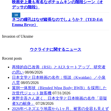
映画史上最も有名なポチョムキンの階段シーン（オ
デッサの階段）
ネコの瞳孔はなぜ縦長なのでしょうか？（TED-Ed:
Emma Bryce）
Invasion of Ukraine
ウクライナに関するニュース
Recent posts
再帰的自己改善（RSI）とAIスタートアップ、研究者
の思い
08/06/2026
日本文学と日本映画の名作：怪談（Kwaidan）／小泉
八雲
08/05/2026
翼胴一体形状（Blended Wing Body: BWB）を採用した
次世代ジェット旅客機
07/31/2026
東野圭吾さん逝く、日本文学と日本映画の名作「容疑
者Xの献身」
07/28/2026
2026年ベネズエラ地震から1ヶ月、被害の全容も見えず