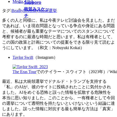
Media
,
USA
Sapporo
街並みスケッ
タグ:
Beauty
Diversity
Music
選挙
チ
多くの人と同様に、私は今夜テレビ討論会を見ました。まだ
であれば、いま現在問題となっている争点や身近にある問題
と、候補者が最も重要なテーマについてのスタンスについて
考察するのに最適な時期だと思います。私は有権者として、
この国の政策と計画についての提案をできる限り見て読むよ
うにしています。（和文：Nobuyuki Kokai）
Taylor Swift
（Instagram）
The Eras Tour
でのテイラー・スウィフト（2023年）/ Wikip
最近、私は大統領選挙でドナルド・トランプを支持する
「私」のAIが、彼のサイトに投稿されたことに気付かされ
ました。AIをめぐる恐怖と誤った情報を拡散する危険性を
本当に思い知りました。このことから、一有権者として今回
の選挙について透明性を持たないといけないという結論に達
しました。誤った情報に対抗する最も簡単な方法は「真実」
にあります。