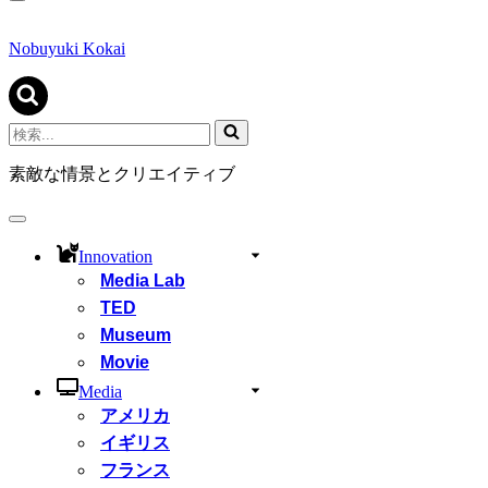
ナ
ビ
ゲ
Nobuyuki Kokai
ー
シ
ョ
ン
検
メ
索...
ニ
素敵な情景とクリエイティブ
ュ
ー
ナ
ビ
Innovation
ゲ
Media Lab
ー
シ
TED
ョ
Museum
ン
Movie
メ
ニ
Media
ュ
アメリカ
ー
イギリス
フランス