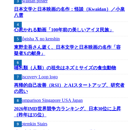
日本文学と日本映画の名作：怪談（Kwaidan）／小泉
八雲
心惹かれる動画「100年前の美しいアイヌ民族」
東野圭吾さん逝く、日本文学と日本映画の名作「容
疑者Xの献身」
哺乳類（人類）の祖先はネズミサイズの食虫動物
再帰的自己改善（RSI）とAIスタートアップ、研究者
の思い
2026年IMD世界競争力ランキング、日本30位に上昇
（昨年は35位）