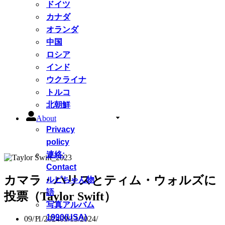
ドイツ
カナダ
オランダ
中国
ロシア
インド
ウクライナ
トルコ
北朝鮮
About
Privacy
policy
連絡:
Contact
カマラ・ハリスとティム・ウォルズに
ルピちゃん物
語
投票（Taylor Swift）
写真アルバム
1990(USA)
09/11/2024
09/13/2024