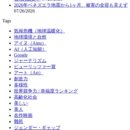
2026年ベネズエラ地震から1ヶ月、被害の全容も見えず
07/26/2026
Tags
気候危機（地球温暖化）
地球環境と自然
アイヌ（Ainu）
AI（人工知能）
Google
ジャーナリズム
ピューリッツァー賞
アート（Art）
創造力
多様性
世界競争力 / 幸福度ランキング
高齢化社会
美しい
美人
名作映画
難民
ジェンダー・ギャップ