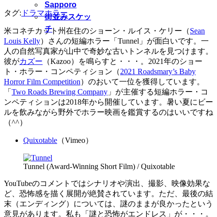
Sapporo
タグ:
ドラマ
ホラー
街並みスケッ
チ
米コネチカット州在住のショーン・ルイス・ケリー（
Sean
Louis Kelly
）さんの短編ホラー「Tunnel」が面白いです。一
人の自然写真家が山中で奇妙な古いトンネルを見つけます。
彼が
カズー
（Kazoo）を鳴らすと・・・。2021年のショー
ト・ホラー・コンペティション（
2021 Roadsmary’s Baby
Horror Film Competition
）のおいて一位を獲得しています。
「
Two Roads Brewing Company
」が主催する短編ホラー・コ
ンペティションは2018年から開催しています。暑い夏にビー
ルを飲みながら野外でホラー映画を鑑賞するのはいいですね
（^^）
Quixotable
（Vimeo）
Tunnel (Award-Winning Short Film) / Quixotable
YouTubeのコメントではシナリオや演出、撮影、映像効果な
ど、恐怖感を描く展開が絶賛されています。ただ、最後の結
末（エンディング）については、謎のままが良かったという
意見があります。私も「謎と恐怖がエンドレス」が・・・。