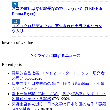
ネコの瞳孔はなぜ縦長なのでしょうか？（TED-Ed:
Emma Bryce）
ロイコクロリディウムに寄生されたカラフルなカタ
ツムリ
Invasion of Ukraine
ウクライナに関するニュース
Recent posts
再帰的自己改善（RSI）とAIスタートアップ、研究者
の思い
08/06/2026
日本文学と日本映画の名作：怪談（Kwaidan）／小泉
八雲
08/05/2026
翼胴一体形状（Blended Wing Body: BWB）を採用した
次世代ジェット旅客機
07/31/2026
東野圭吾さん逝く、日本文学と日本映画の名作「容疑
者Xの献身」
07/28/2026