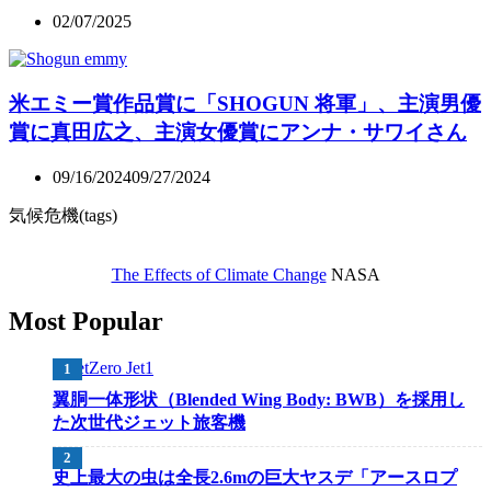
02/07/2025
米エミー賞作品賞に「SHOGUN 将軍」、主演男優
賞に真田広之、主演女優賞にアンナ・サワイさん
09/16/2024
09/27/2024
気候危機(tags)
The Effects of Climate Change
NASA
Most Popular
翼胴一体形状（Blended Wing Body: BWB）を採用し
た次世代ジェット旅客機
史上最大の虫は全長2.6mの巨大ヤスデ「アースロプ