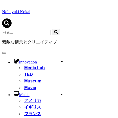
ナ
ビ
ゲ
Nobuyuki Kokai
ー
シ
ョ
ン
検
メ
索...
ニ
素敵な情景とクリエイティブ
ュ
ー
ナ
ビ
Innovation
ゲ
Media Lab
ー
シ
TED
ョ
Museum
ン
Movie
メ
ニ
Media
ュ
アメリカ
ー
イギリス
フランス