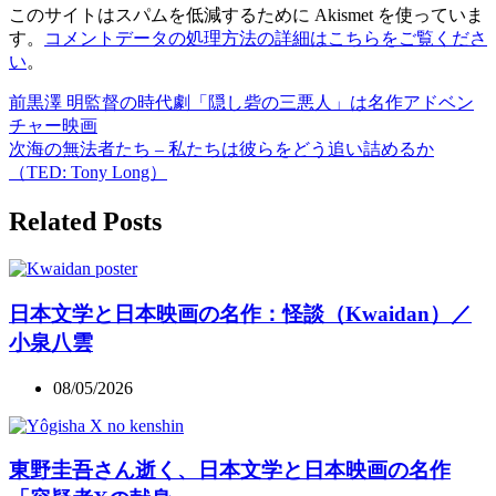
このサイトはスパムを低減するために Akismet を使っていま
す。
コメントデータの処理方法の詳細はこちらをご覧くださ
い
。
前
黒澤 明監督の時代劇「隠し砦の三悪人」は名作アドベン
チャー映画
次
海の無法者たち – 私たちは彼らをどう追い詰めるか
（TED: Tony Long）
Related Posts
日本文学と日本映画の名作：怪談（Kwaidan）／
小泉八雲
08/05/2026
東野圭吾さん逝く、日本文学と日本映画の名作