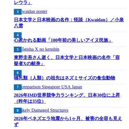
レウラ」
日本文学と日本映画の名作：怪談（Kwaidan）／小泉
八雲
心惹かれる動画「100年前の美しいアイヌ民族」
東野圭吾さん逝く、日本文学と日本映画の名作「容
疑者Xの献身」
哺乳類（人類）の祖先はネズミサイズの食虫動物
2026年IMD世界競争力ランキング、日本30位に上昇
（昨年は35位）
2026年ベネズエラ地震から1ヶ月、被害の全容も見え
ず