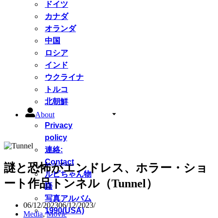
ドイツ
カナダ
オランダ
中国
ロシア
インド
ウクライナ
トルコ
北朝鮮
About
Privacy
policy
連絡:
Contact
謎と恐怖がエンドレス、ホラー・ショ
ルピちゃん物
ート作品トンネル（Tunnel）
語
写真アルバム
06/12/2023
06/12/2023
1990(USA)
Media
,
Movie