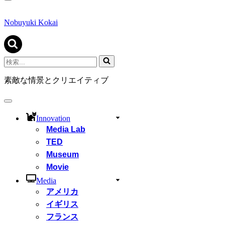
ナ
ビ
ゲ
Nobuyuki Kokai
ー
シ
ョ
ン
検
メ
索...
ニ
素敵な情景とクリエイティブ
ュ
ー
ナ
ビ
Innovation
ゲ
Media Lab
ー
シ
TED
ョ
Museum
ン
Movie
メ
ニ
Media
ュ
アメリカ
ー
イギリス
フランス