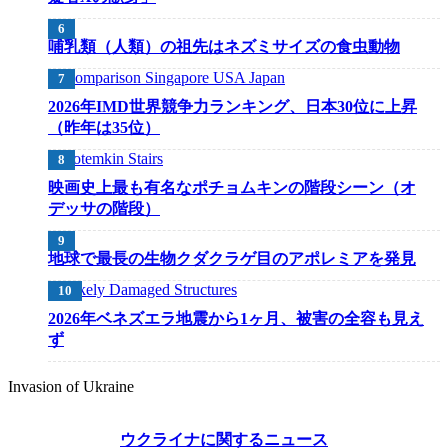
哺乳類（人類）の祖先はネズミサイズの食虫動物
2026年IMD世界競争力ランキング、日本30位に上昇
（昨年は35位）
映画史上最も有名なポチョムキンの階段シーン（オ
デッサの階段）
地球で最長の生物クダクラゲ目のアポレミアを発見
2026年ベネズエラ地震から1ヶ月、被害の全容も見え
ず
Invasion of Ukraine
ウクライナに関するニュース