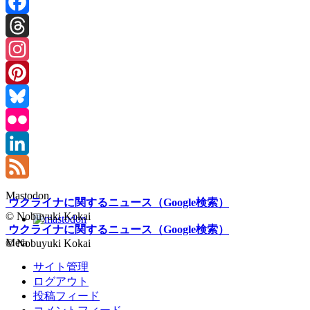
Facebook
Threads
Instagram
Pinterest
Bluesky
Flickr
LinkedIn
Feed
Mastodon
ウクライナに関するニュース（Google検索）
© Nobuyuki Kokai
ウクライナに関するニュース（Google検索）
Meta
© Nobuyuki Kokai
サイト管理
ログアウト
投稿フィード