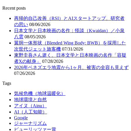
Recent posts
再帰的自己改善（RSI）とAIスタートアップ、研究者
の思い
08/06/2026
日本文学と日本映画の名作：怪談（Kwaidan）／小泉
八雲
08/05/2026
翼胴一体形状（Blended Wing Body: BWB）を採用した
次世代ジェット旅客機
07/31/2026
東野圭吾さん逝く、日本文学と日本映画の名作「容疑
者Xの献身」
07/28/2026
2026年ベネズエラ地震から1ヶ月、被害の全容も見えず
07/26/2026
Tags
気候危機（地球温暖化）
地球環境と自然
アイヌ（Ainu）
AI（人工知能）
Google
ジャーナリズム
ピューリッツァー賞