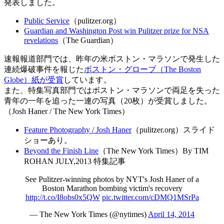
発表しました。
Public Service
（pulitzer.org）
Guardian and Washington Post win Pulitzer prize for NSA
revelations
（The Guardian）
速報報道部門では、昨年の米ボストン・マラソンで発生した
連続爆破事件を報じた
ボストン・グローブ（The Boston
Globe）紙が受賞
しています。
また、特集写真部門ではボストン・マラソンで両足を失った
青年の一年を追った一連の写真（20枚）が受賞しました。
（Josh Haner / The New York Times）
Feature Photography / Josh Haner
（pulitzer.org）スライド
ショーあり。
Beyond the Finish Line
（The New York Times）By TIM
ROHAN JULY,2013 特集記事
See Pulitzer-winning photos by NYT's Josh Haner of a
Boston Marathon bombing victim's recovery
http://t.co/I8obs0x5QW
pic.twitter.com/cDMQ1MSrPa
— The New York Times (@nytimes)
April 14, 2014