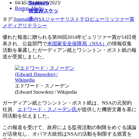
04/15/2014
01/26/2023
Sapporo
Boston
,
Media
街並みスケッ
チ
タグ:
Journalism
NSA
ジャーナリスト
テロ
ピューリッツァー賞
メディアリテラシー
優れた報道に贈られる第98回2014年ピュリツァー賞が14日発
表され、公益部門で
米国家安全保障局（NSA）
の情報収集
活動を暴露したガーディアン紙とワシントン・ポスト紙の報
道が受賞しました。
エドワード・スノーデン
(Edward Snowden) / Wikipedia
ガーディアン紙とワシントン・ポスト紙は、NSAの元契約
社員、
エドワード・スノーデン氏
が提供した機密文書を基に
同活動を伝えました。
この報道を受けて、政府による監視活動の制限をめぐる議論
が活発化し、オバマ大統領はNSAの活動を制限する措置を