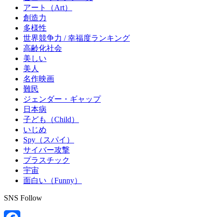
アート（Art）
創造力
多様性
世界競争力 / 幸福度ランキング
高齢化社会
美しい
美人
名作映画
難民
ジェンダー・ギャップ
日本病
子ども（Child）
いじめ
Spy（スパイ）
サイバー攻撃
プラスチック
宇宙
面白い（Funny）
SNS Follow