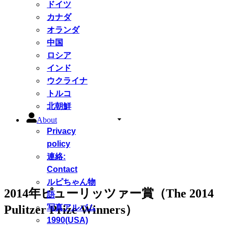
ドイツ
カナダ
オランダ
中国
ロシア
インド
ウクライナ
トルコ
北朝鮮
About
Privacy
policy
連絡:
Contact
ルピちゃん物
2014年ピューリッツァー賞（The 2014
語
Pulitzer Prize Winners）
写真アルバム
1990(USA)