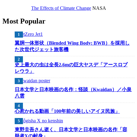
The Effects of Climate Change
NASA
Most Popular
翼胴一体形状（Blended Wing Body: BWB）を採用し
た次世代ジェット旅客機
史上最大の虫は全長2.6mの巨大ヤスデ「アースロプ
レウラ」
日本文学と日本映画の名作：怪談（Kwaidan）／小泉
八雲
心惹かれる動画「100年前の美しいアイヌ民族」
東野圭吾さん逝く、日本文学と日本映画の名作「容
疑者Xの献身」