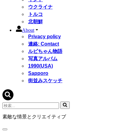
ウクライナ
トルコ
北朝鮮
About
Privacy policy
連絡: Contact
ルピちゃん物語
写真アルバム
1990(USA)
Sapporo
街並みスケッチ
検
索...
素敵な情景とクリエイティブ
ナ