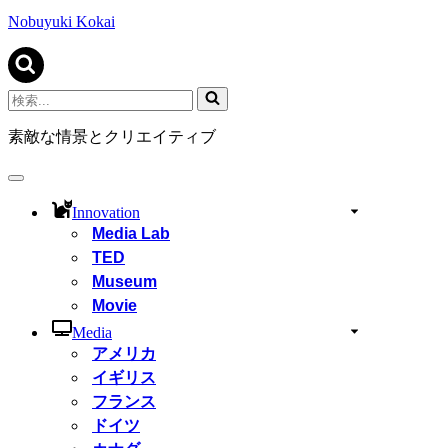
ビ
ゲ
Nobuyuki Kokai
ー
シ
ョ
ン
検
メ
索...
ニ
素敵な情景とクリエイティブ
ュ
ー
ナ
ビ
Innovation
ゲ
Media Lab
ー
TED
シ
ョ
Museum
ン
Movie
メ
ニ
Media
ュ
アメリカ
ー
イギリス
フランス
ドイツ