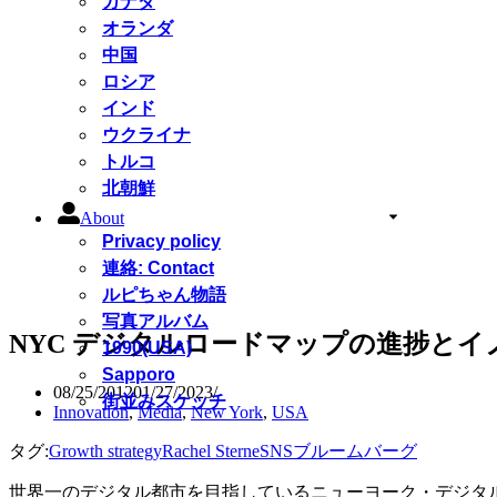
カナダ
オランダ
中国
ロシア
インド
ウクライナ
トルコ
北朝鮮
About
Privacy policy
連絡: Contact
ルピちゃん物語
写真アルバム
NYC デジタルロードマップの進捗とイ
1990(USA)
Sapporo
08/25/2012
01/27/2023
街並みスケッチ
Innovation
,
Media
,
New York
,
USA
タグ:
Growth strategy
Rachel Sterne
SNS
ブルームバーグ
世界一のデジタル都市を目指しているニューヨーク・デジタル（NY