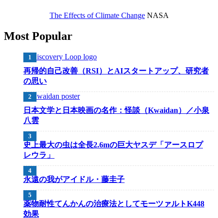
The Effects of Climate Change
NASA
Most Popular
再帰的自己改善（RSI）とAIスタートアップ、研究者
の思い
日本文学と日本映画の名作：怪談（Kwaidan）／小泉
八雲
史上最大の虫は全長2.6mの巨大ヤスデ「アースロプ
レウラ」
永遠の我がアイドル・藤圭子
薬物耐性てんかんの治療法としてモーツァルトK448
効果