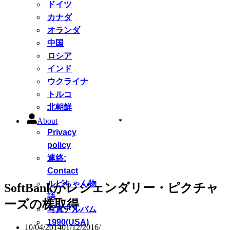
ドイツ
カナダ
オランダ
中国
ロシア
インド
ウクライナ
トルコ
北朝鮮
About
Privacy
policy
連絡:
Contact
ルピちゃん物
SoftBankがレジェンダリー・ピクチャ
語
ーズの株取得
写真アルバム
1990(USA)
10/04/2014
01/12/2016