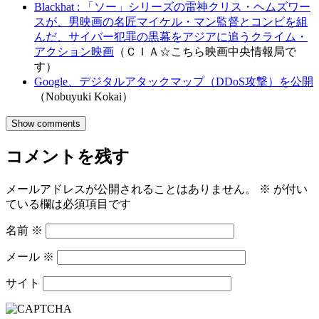
Blackhat : 「ソー」シリーズの雷神クリス・ヘムズワー
スが、男映画の名匠マイケル・マン監督とコンビを組
んだ、サイバー犯罪の黒幕をアジアに追うクライム・
アクション映画
（ＣＩＡ☆こちら映画中央情報局で
す）
Google、デジタルアタックマップ（DDoS攻撃）を公開
（Nobuyuki Kokai）
Show comments
コメントを残す
メールアドレスが公開されることはありません。
※
が付い
ている欄は必須項目です
名前
※
メール
※
サイト