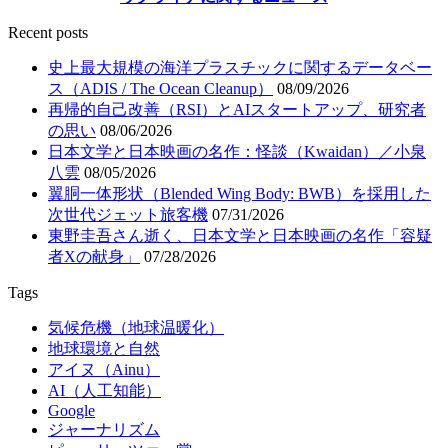
Recent posts
史上最大規模の海洋プラスチックに関するデータベー
ス（ADIS / The Ocean Cleanup）
08/09/2026
再帰的自己改善（RSI）とAIスタートアップ、研究者
の思い
08/06/2026
日本文学と日本映画の名作：怪談（Kwaidan）／小泉
八雲
08/05/2026
翼胴一体形状（Blended Wing Body: BWB）を採用した
次世代ジェット旅客機
07/31/2026
東野圭吾さん逝く、日本文学と日本映画の名作「容疑
者Xの献身」
07/28/2026
Tags
気候危機（地球温暖化）
地球環境と自然
アイヌ（Ainu）
AI（人工知能）
Google
ジャーナリズム