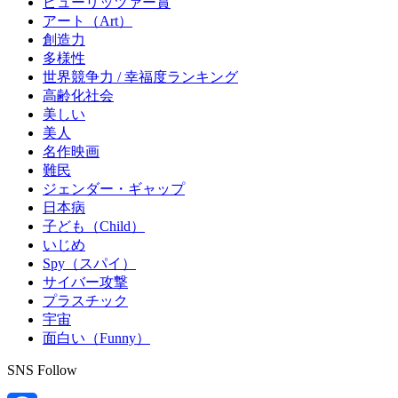
ピューリッツァー賞
アート（Art）
創造力
多様性
世界競争力 / 幸福度ランキング
高齢化社会
美しい
美人
名作映画
難民
ジェンダー・ギャップ
日本病
子ども（Child）
いじめ
Spy（スパイ）
サイバー攻撃
プラスチック
宇宙
面白い（Funny）
SNS Follow