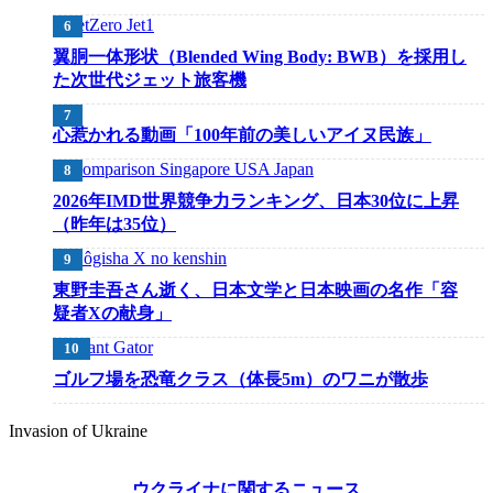
翼胴一体形状（Blended Wing Body: BWB）を採用し
た次世代ジェット旅客機
心惹かれる動画「100年前の美しいアイヌ民族」
2026年IMD世界競争力ランキング、日本30位に上昇
（昨年は35位）
東野圭吾さん逝く、日本文学と日本映画の名作「容
疑者Xの献身」
ゴルフ場を恐竜クラス（体長5m）のワニが散歩
Invasion of Ukraine
ウクライナに関するニュース