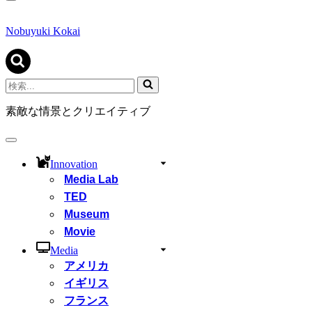
ナ
ビ
ゲ
Nobuyuki Kokai
ー
シ
ョ
ン
検
メ
索...
ニ
素敵な情景とクリエイティブ
ュ
ー
ナ
ビ
Innovation
ゲ
Media Lab
ー
シ
TED
ョ
Museum
ン
Movie
メ
ニ
Media
ュ
アメリカ
ー
イギリス
フランス