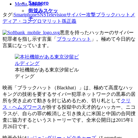
Sapporo
Media
,
Movie
街並みスケッ
タグ:
Smartphone
SNS
Television
サイバー攻撃
ブラックハット
メ
チ
ディア・コングロマリット
孫正義
悪意を持ったハッカーのサイバー
犯罪者を指し示す言葉「
ブラックハット
」。極めて今日的な
言葉になっています。
本社機能がある東京汐留ビル
ディング
映画「ブラックハット（Blackhat）」は、極めて高度なハッ
キングの技術を要するサイバー犯罪ネットワークの黒幕の居
所を突き止めて動きを封じ込めるため、切り札として
クリ
ス・ヘムズワース
が扮する投獄中の天才的なハッカー、ニコ
ラスが、自らの罪の帳消しと引き換えに米国と中国の合同捜
査に協力するというストーリーです。全米公開日は2015年1
月26日です。
映画会社は
レジェンダリー・ピクチャーズ
（Legendary