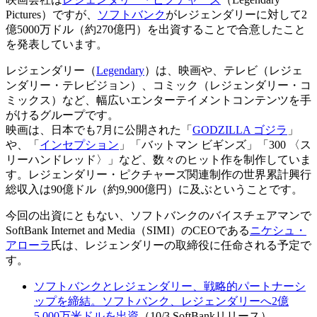
Pictures）ですが、
ソフトバンク
がレジェンダリーに対して2
億5000万ドル（約270億円）を出資することで合意したこと
を発表しています。
レジェンダリー（
Legendary
）は、映画や、テレビ（レジェ
ンダリー・テレビジョン）、コミック（レジェンダリー・コ
ミックス）など、幅広いエンターテイメントコンテンツを手
がけるグループです。
映画は、日本でも7月に公開された「
GODZILLA ゴジラ
」
や、「
インセプション
」「バットマン ビギンズ」「300 〈ス
リーハンドレッド〉」など、数々のヒット作を制作していま
す。レジェンダリー・ピクチャーズ関連制作の世界累計興行
総収入は90億ドル（約9,900億円）に及ぶということです。
今回の出資にともない、ソフトバンクのバイスチェアマンで
SoftBank Internet and Media（SIMI）のCEOである
ニケシュ・
アローラ
氏は、レジェンダリーの取締役に任命される予定で
す。
ソフトバンクとレジェンダリー、戦略的パートナーシ
ップを締結。ソフトバンク、レジェンダリーへ2億
5,000万米ドルを出資
（10/3 SoftBankリリース）